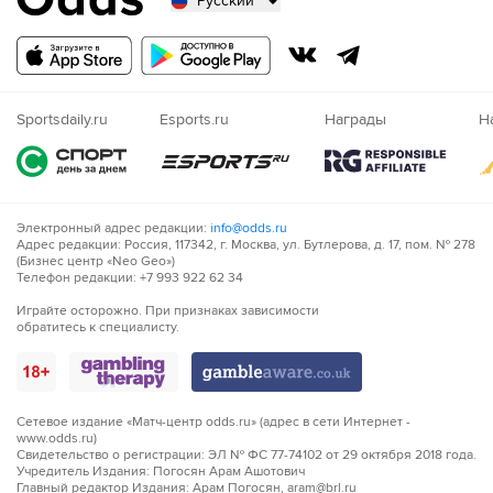
Русский
Русский
Казахский
Nigeria
Sportsdaily.ru
Esports.ru
Награды
Н
Электронный адрес редакции:
info@odds.ru
Адрес редакции: Россия, 117342, г. Москва, ул. Бутлерова, д. 17, пом. № 278
(Бизнес центр «Neo Geo»)
Телефон редакции: +7 993 922 62 34
Играйте осторожно. При признаках зависимости
обратитесь к специалисту.
Сетевое издание «Матч-центр odds.ru» (адрес в сети Интернет -
www.odds.ru)
Свидетельство о регистрации: ЭЛ № ФС 77-74102 от 29 октября 2018 года.
Учредитель Издания: Погосян Арам Ашотович
Главный редактор Издания: Арам Погосян, aram@brl.ru