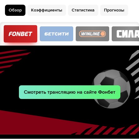
Обзор
Коэффициенты
Статистика
Прогнозы
Смотреть трансляцию на сайте Фонбет