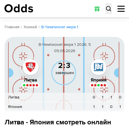
Обзор
Коэффициенты
Статистика
Прогнозы
Главная
Хоккей
B-Чемпионат мира 1
B-Чемпионат мира 1 2026, 5
05.05.2026
2:3
завершен
Литва
Япония
Литва
0
1
1
0
Япония
1
1
0
1
Литва - Япония смотреть онлайн