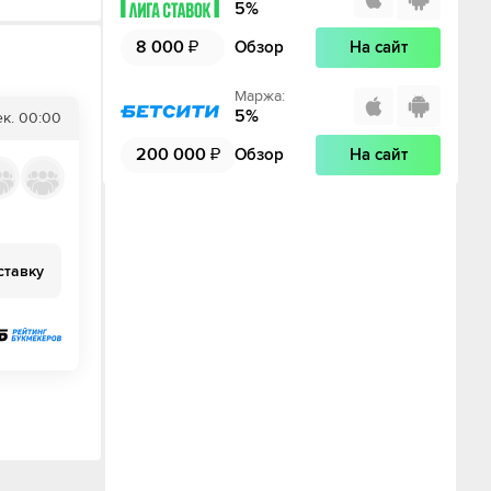
5
%
8 000
₽
Обзор
На сайт
Маржа
:
5
%
к.
00:00
200 000
₽
Обзор
На сайт
ставку