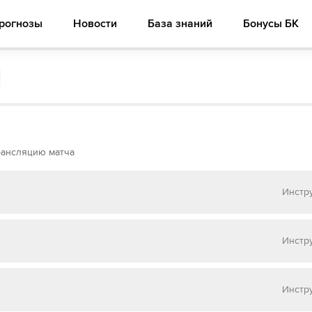
рогнозы
Новости
База знаний
Бонусы БК
рансляцию матча
Инстр
 на
Матч ТВ
Инстр
 на
НТВ ПЛЮС
Инстр