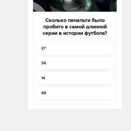
Сколько пенальти было
пробито в самой длинной
серии в истории футбола?
27
34
14
48
Хоккей
Таблица КХЛ