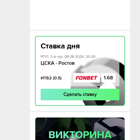
Ставка дня
РПЛ, 3-й тур, 08.08.2026, 20:30
ЦСКА - Ростов
1.68
ИТБ2 (0.5)
Сделать ставку
ВИКТОРИНА
ВИКТОРИНА