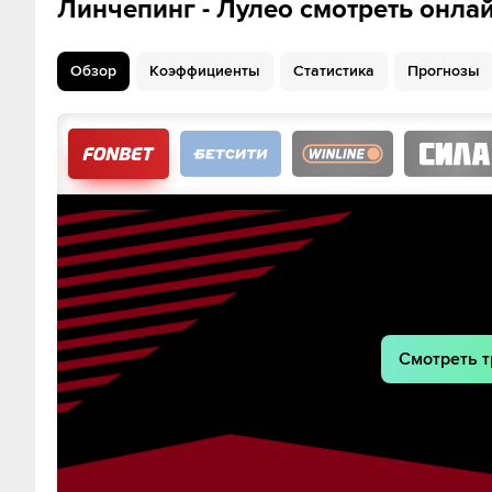
Линчепинг - Лулео смотреть онла
Обзор
Коэффициенты
Статистика
Прогнозы
20:32
Loke Krantz
35:49
Шайба!
Якуб Врана
Оскар Фантенберг
Смотреть т