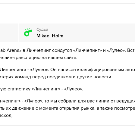
нен
Судьи
Mikael Holm
aab Arena» в Линчёпинг сойдутся «Линчепинг» и «Лулео». Вс
 онлайн-трансляцию на нашем сайте.
«Линчепинг» - «Лулео». Он написан квалифицированным авт
потерях команд перед поединком и другие новости.
ю статистику «Линчепинг» - «Лулео».
чепинг» - «Лулео», то мы собрали для вас линии от ведущи
ь их движение с момента открытия рынка, а также посмотре
исход.