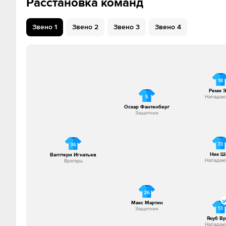
Расстановка команд
Звено
1
Звено
2
Звено
3
Звено
4
18
Реми 
5
Напада
Оскар Фантенберг
Защитник
73
36
Ник Ш
Валттери Игнатьев
Напада
Вратарь
26
Макс Мартин
13
Защитник
Якуб Вр
Напада