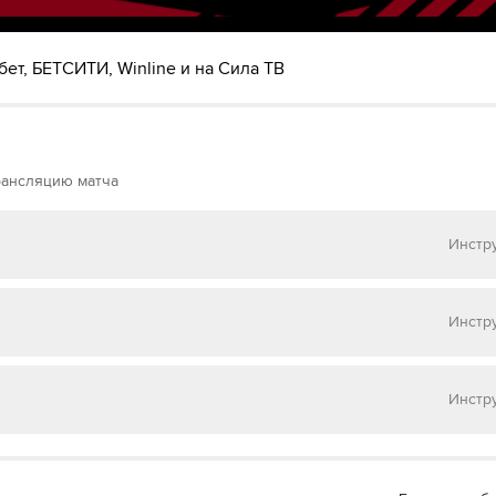
ет, БЕТСИТИ, Winline и на Сила ТВ
рансляцию матча
Инстр
 на
Матч ТВ
Инстр
 на
НТВ ПЛЮС
Инстр
 на
Окко ТВ
 МАТЧ ТВ»