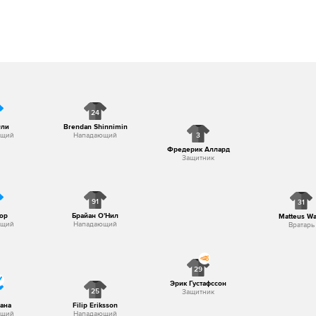
24
Эли
Brendan Shinnimin
3
ющий
Нападающий
Фредерик Аллард
Защитник
91
31
ор
Брайан О'Нил
Matteus W
ющий
Нападающий
Вратарь
29
Эрик Густафссон
25
Защитник
ана
Filip Eriksson
ющий
Нападающий