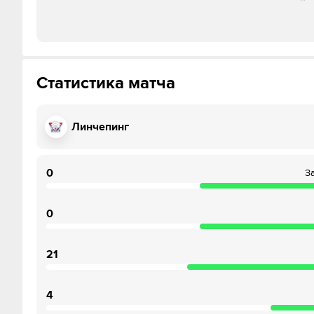
Статистика матча
Линчепинг
0
З
0
21
4