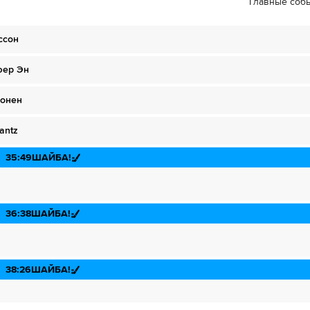
Главные соб
в НТВ ПЛЮС»
дписку»
ссон
фер Эн
 ОККО ТВ»
дписку»
HD качестве в течение 7-и дней всего за 1₽
сонен
ожете отвязать карту для последующего списания в течение 7 дней.
antz
дписку»
HD качестве в течение 7-и дней всего за 1₽
35:49
ШАЙБА!
 можете отвязать карту для последующего списания в течение 7 дней.
HD качестве в течение 7-и дней всего за 1₽
36:38
ШАЙБА!
ожете отвязать карту для последующего списания в течение 7 дней.
38:26
ШАЙБА!