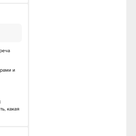
треча
орами и
х
ть, какая