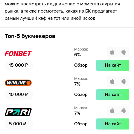
Если качество предоставляемых услуг ОККО ТВ вас не устроит,
можно посмотреть их движение с момента открытия
можете отвязать карту для последующего списания в течение 7
рынка, а также посмотреть, какая из БК предлагает
дней.
самый лучший кэф на тот или иной исход.
Топ-5 букмекеров
Маржа
:
6
%
15 000
₽
Обзор
На сайт
Маржа
:
7
%
10 000
₽
Обзор
На сайт
Маржа
:
7
%
5 000
₽
Обзор
На сайт