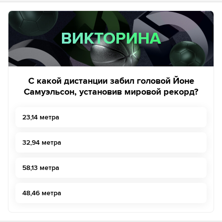
ВИКТОРИНА
ВИКТОРИНА
С какой дистанции забил головой Йоне
Самуэльсон, установив мировой рекорд?
23,14 метра
32,94 метра
58,13 метра
48,46 метра