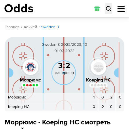
Обзор
Коэффициенты
Статистика
Прогнозы
Главная
Хоккей
Sweden 3
Sweden 3 2022/2023, 10
01.02.2023
3:2
завершен
Moppюмc
Koeping HC
Moppюмc
1
0
2
0
Koeping HC
0
2
0
0
Moppюмc - Koeping HC смотреть