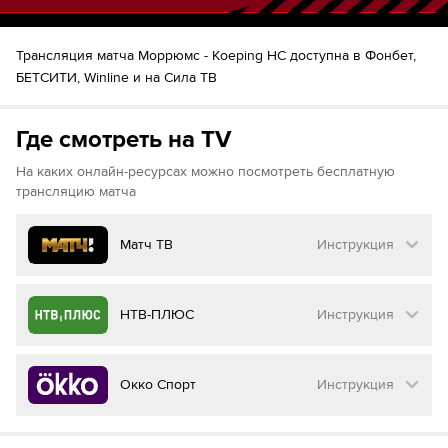
Трансляция матча Moppюмc - Koeping HC доступна в Фонбет,
БЕТСИТИ, Winline и на Сила ТВ
Где смотреть на TV
На каких онлайн-ресурсах можно посмотреть бесплатную
трансляцию матча
Матч ТВ
Инструкция
Как смотреть бесплатно трансляцию матча
НТВ-ПЛЮС
Инструкция
на
Матч ТВ
Инструкция
:
Как смотреть бесплатно трансляцию матча
Окко Спорт
Инструкция
на
НТВ ПЛЮС
Перейдите на сайт МАТЧ ТВ
Инструкция
:
Нажмите на кнопку
«Оформить подписку»
Как смотреть бесплатно трансляцию матча