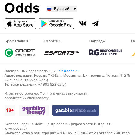
Русский
Русский
Казахский
Nigeria
Sportsdaily.ru
Esports.ru
Награды
Н
Электронный адрес редакции:
info@odds.ru
Адрес редакции: Россия, 117342, г. Москва, ул. Бутлерова, д. 17, пом. № 278
(Бизнес центр «Neo Geo»)
Телефон редакции: +7 993 922 62 34
Играйте осторожно. При признаках зависимости
обратитесь к специалисту.
Сетевое издание «Матч-центр odds.ru» (адрес в сети Интернет -
www.odds.ru)
Свидетельство о регистрации: ЭЛ № ФС 77-74102 от 29 октября 2018 года.