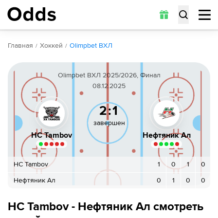
Обзор
Коэффициенты
Статистика
Прогнозы
Главная
Хоккей
Olimpbet ВХЛ
Olimpbet ВХЛ 2025/2026, Финал
08.12.2025
2:1
завершен
HC Tambov
Нефтяник Ал
HC Tambov
1
0
1
0
Нефтяник Ал
0
1
0
0
HC Tambov - Нефтяник Ал смотреть