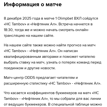
Информация о матче
на
Окко ТВ
Перейдите на сайт НТВ ПЛЮС
Далее нажмите на
«Создать учетную запись в
МАТЧ ТВ»
Инструкция
:
Нажмите на кнопку
«Оформить подписку»
8 декабря 2025 года в матче 1 Olimpbet ВХЛ сойдутся
Введите вашу электронную почту
Перейдите на сайт ОККО ТВ
Далее нажмите на
«Создать учетную запись в
«HC Tambov» и «Нефтяник Ал». Встреча начнется в
НТВ ПЛЮС»
Выберите тариф за 1₽ и нажмите
«Оформить
18:30, тогда же и можно начать смотреть онлайн-
Нажмите на кнопку
«Оформить подписку»
подписку»
трансляцию на нашем сайте.
Введите вашу электронную почту
Далее нажмите на
«Создать учетную запись в
Введите данные карты и с нее спишется 1₽
На нашем сайте также можно найти прогноз на матч
ОККО ТВ»
Выберите тариф за 1₽ и нажмите
«Оформить
«HC Tambov» - «Нефтяник Ал». Он написан
подписку»
Введите вашу электронную почту
Наслаждаемся трансляциями любимых
квалифицированным авторами и поможет читателю
Введите данные карты и с нее спишется 1₽
матчей в HD качестве в течение 7-и дней всего
выбрать ставку на матч, узнать о потерях команд перед
Выберите тариф за 1₽ и нажмите
«Оформить
за 1₽
поединком и другие новости.
подписку»
Наслаждаемся трансляциями любимых
Если качество предоставляемых услуг МАТЧ ТВ вас не устроит,
Введите данные карты и с нее спишется 1₽
матчей в HD качестве в течение 7-и дней всего
Матч-центр ODDS предлагает читателям и
можете отвязать карту для последующего списания в течение 7
за 1₽
расширенную статистику «HC Tambov» - «Нефтяник Ал».
дней.
Наслаждаемся трансляциями любимых
Если качество предоставляемых услуг НТВ ПЛЮС вас не устроит,
Что касается коэффициентов букмекеров на матч «HC
матчей в HD качестве в течение 7-и дней всего
можете отвязать карту для последующего списания в течение 7
за 1₽
Tambov» - «Нефтяник Ал», то мы собрали для вас линии
дней.
от ведущих букмекеров. В специальной таблице можно