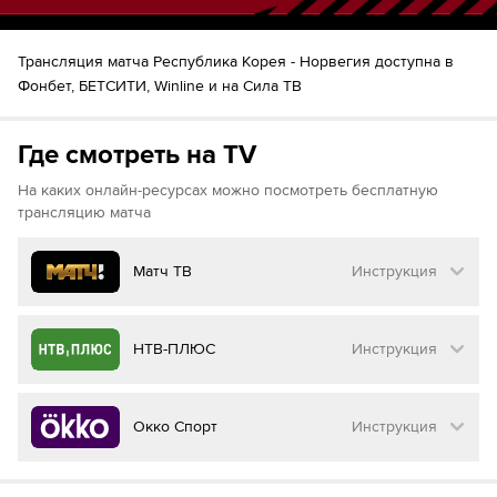
Трансляция матча Республика Корея - Норвегия доступна в
Фонбет, БЕТСИТИ, Winline и на Сила ТВ
Где смотреть на TV
На каких онлайн-ресурсах можно посмотреть бесплатную
трансляцию матча
Матч ТВ
Инструкция
Как смотреть бесплатно трансляцию матча
НТВ-ПЛЮС
Инструкция
на
Матч ТВ
Инструкция
:
Как смотреть бесплатно трансляцию матча
Окко Спорт
Инструкция
на
НТВ ПЛЮС
Перейдите на сайт МАТЧ ТВ
Инструкция
:
Нажмите на кнопку
«Оформить подписку»
Как смотреть бесплатно трансляцию матча