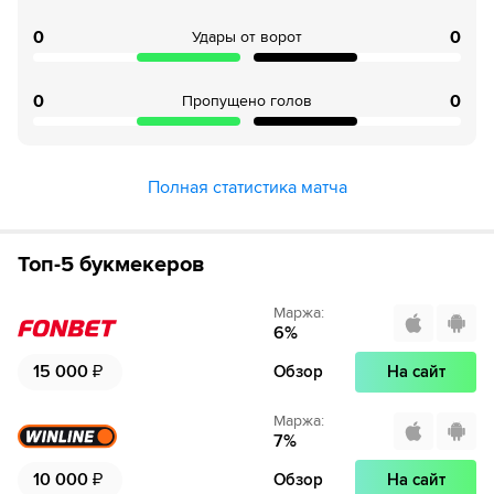
0
0
Удары от ворот
0
0
Пропущено голов
Полная статистика матча
Топ-5 букмекеров
Маржа
:
6
%
15 000
₽
Обзор
На сайт
Маржа
:
7
%
10 000
₽
Обзор
На сайт