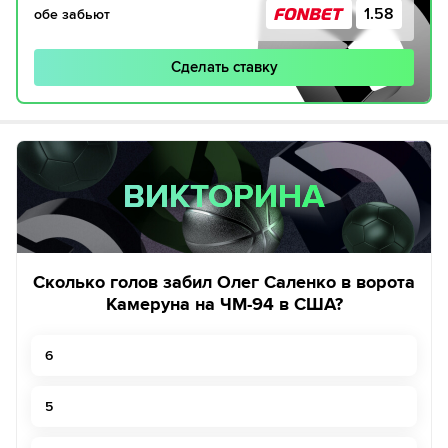
1.58
обе забьют
Сделать ставку
ВИКТОРИНА
ВИКТОРИНА
Сколько голов забил Олег Саленко в ворота
Камеруна на ЧМ-94 в США?
6
5