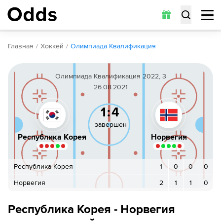
Обзор
Коэффициенты
Статистика
Прогнозы
Главная
Хоккей
Олимпиада Квалификация
Олимпиада Квалификация 2022, 3
26.08.2021
1:4
завершен
Республика Корея
Норвегия
Республика Корея
1
0
0
0
Норвегия
2
1
1
0
Республика Корея - Норвегия