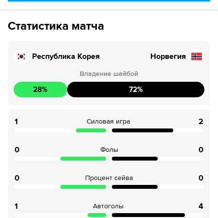
Если качество предоставляемых услуг ОККО ТВ вас не устроит,
можете отвязать карту для последующего списания в течение 7
25
Го-о-ол!
дней.
Статистика матча
41
Временное удаление
Республика Корея
Норвегия
50
ШАЙБА!
Владение шайбой
50
Го-о-ол!
28
%
72
%
54
Временное удаление
1
2
Силовая игра
0
0
Фолы
0
0
Процент сейва
1
4
Автоголы