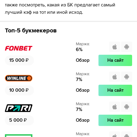
также посмотреть, какая из БК предлагает самый
лучший кэф на тот или иной исход.
Топ-5 букмекеров
Маржа
:
6
%
15 000
₽
Обзор
На сайт
Маржа
:
7
%
10 000
₽
Обзор
На сайт
Маржа
:
7
%
5 000
₽
Обзор
На сайт
Маржа
: