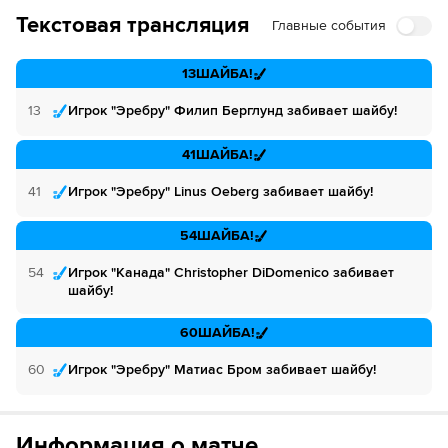
Нажмите на кнопку
«Оформить подписку»
Как смотреть бесплатно трансляцию матча
Текстовая трансляция
Главные события
на
Окко ТВ
Перейдите на сайт НТВ ПЛЮС
Далее нажмите на
«Создать учетную запись в
МАТЧ ТВ»
Инструкция
:
Нажмите на кнопку
«Оформить подписку»
13
ШАЙБА!
Введите вашу электронную почту
Перейдите на сайт ОККО ТВ
Далее нажмите на
«Создать учетную запись в
13
Игрок "Эребру" Филип Берглунд забивает шайбу!
НТВ ПЛЮС»
Выберите тариф за 1₽ и нажмите
«Оформить
Нажмите на кнопку
«Оформить подписку»
подписку»
41
ШАЙБА!
Введите вашу электронную почту
Далее нажмите на
«Создать учетную запись в
Введите данные карты и с нее спишется 1₽
41
Игрок "Эребру" Linus Oeberg забивает шайбу!
ОККО ТВ»
Выберите тариф за 1₽ и нажмите
«Оформить
подписку»
Введите вашу электронную почту
54
ШАЙБА!
Наслаждаемся трансляциями любимых
Введите данные карты и с нее спишется 1₽
матчей в HD качестве в течение 7-и дней всего
Выберите тариф за 1₽ и нажмите
«Оформить
54
Игрок "Канада" Christopher DiDomenico забивает
за 1₽
шайбу!
подписку»
Наслаждаемся трансляциями любимых
Если качество предоставляемых услуг МАТЧ ТВ вас не устроит,
Введите данные карты и с нее спишется 1₽
матчей в HD качестве в течение 7-и дней всего
60
ШАЙБА!
можете отвязать карту для последующего списания в течение 7
за 1₽
дней.
60
Игрок "Эребру" Матиас Бром забивает шайбу!
Наслаждаемся трансляциями любимых
Если качество предоставляемых услуг НТВ ПЛЮС вас не устроит,
матчей в HD качестве в течение 7-и дней всего
можете отвязать карту для последующего списания в течение 7
за 1₽
дней.
Информация о матче