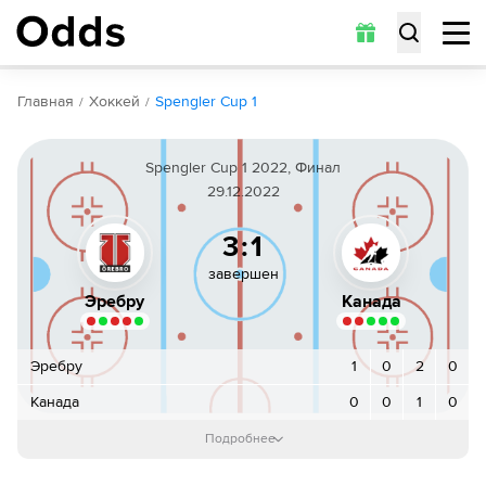
Обзор
Коэффициенты
Статистика
Прогнозы
Главная
Хоккей
Spengler Cup 1
Spengler Cup 1 2022, Финал
29.12.2022
3:1
завершен
Эребру
Канада
Эребру
1
0
2
0
Канада
0
0
1
0
1-й период
:
1
:
0
Подробнее
13
Шайба!
Филип Берглунд