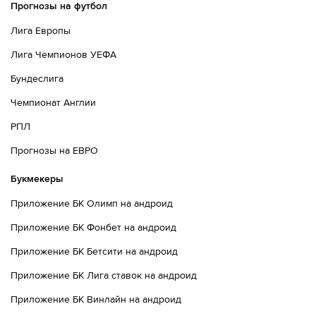
Прогнозы на футбол
Лига Европы
Лига Чемпионов УЕФА
Бундеслига
Чемпионат Англии
РПЛ
Прогнозы на ЕВРО
Букмекеры
Приложение БК Олимп на андроид
Приложение БК Фонбет на андроид
Приложение БК Бетсити на андроид
Приложение БК Лига ставок на андроид
Приложение БК Винлайн на андроид