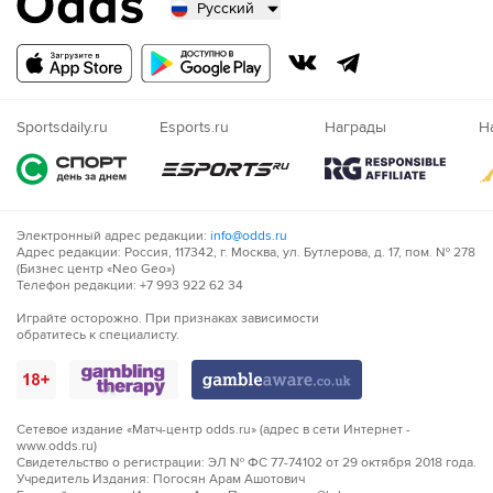
Русский
Русский
Казахский
Nigeria
Sportsdaily.ru
Esports.ru
Награды
Н
Электронный адрес редакции:
info@odds.ru
Адрес редакции: Россия, 117342, г. Москва, ул. Бутлерова, д. 17, пом. № 278
(Бизнес центр «Neo Geo»)
Телефон редакции: +7 993 922 62 34
Играйте осторожно. При признаках зависимости
обратитесь к специалисту.
Сетевое издание «Матч-центр odds.ru» (адрес в сети Интернет -
www.odds.ru)
Свидетельство о регистрации: ЭЛ № ФС 77-74102 от 29 октября 2018 года.
Учредитель Издания: Погосян Арам Ашотович