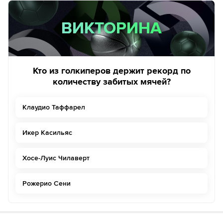
ВИКТОРИНА
ВИКТОРИНА
Кто из голкиперов держит рекорд по
количеству забитых мячей?
Клаудио Таффарел
Икер Касильяс
Хосе-Луис Чилаверт
Рожерио Сени