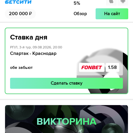
5
%
200 000
₽
Обзор
На сайт
Ставка дня
РПЛ, 3-й тур, 09.08.2026, 20:00
Спартак - Краснодар
1.58
обе забьют
Сделать ставку
ВИКТОРИНА
ВИКТОРИНА