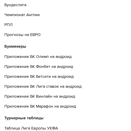
Бундеслига
Чемпионат Англии
РПЛ
Прогнозы на ЕВРО
Букмекеры
Приложение БК Олимп на андроид
Приложение БК Фонбет на андроид
Приложение БК Бетсити на андроид
Приложение БК Лига ставок на андроид
Приложение БК Винлайн на андроид
Приложение БК Марафон на андроид
Турнирные таблицы
Таблица Лига Европы УЕФА