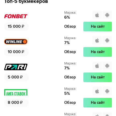
Топ-5 букмекеров
Маржа
:
6
%
15 000
₽
Обзор
На сайт
Маржа
:
7
%
10 000
₽
Обзор
На сайт
Маржа
:
7
%
5 000
₽
Обзор
На сайт
Маржа
:
5
%
8 000
₽
Обзор
На сайт
Маржа
: