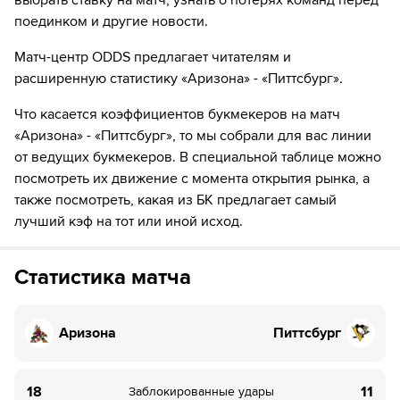
выбрать ставку на матч, узнать о потерях команд перед
Цукер
поединком и другие новости.
48
ШАЙБА!
Матч-центр ODDS предлагает читателям и
48
Игрок "Аризона" Ник Бьюгстэд забивает шайбу!
расширенную статистику «Аризона» - «Питтсбург».
Что касается коэффициентов букмекеров на матч
«Аризона» - «Питтсбург», то мы собрали для вас линии
от ведущих букмекеров. В специальной таблице можно
посмотреть их движение с момента открытия рынка, а
также посмотреть, какая из БК предлагает самый
лучший кэф на тот или иной исход.
Статистика матча
Аризона
Питтсбург
18
11
Заблокированные удары