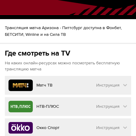
48
Шайба!
Ник Бьюгстэд
Лиам О'Брайен
Трансляция матча Аризона - Питтсбург доступна в Фонбет,
БЕТСИТИ, Winline и на Сила ТВ
Где смотреть на TV
На каких онлайн-ресурсах можно посмотреть бесплатную
трансляцию матча
Матч ТВ
Инструкция
Как смотреть бесплатно трансляцию матча
НТВ-ПЛЮС
Инструкция
на
Матч ТВ
Инструкция
:
Как смотреть бесплатно трансляцию матча
Окко Спорт
Инструкция
на
НТВ ПЛЮС
Перейдите на сайт МАТЧ ТВ