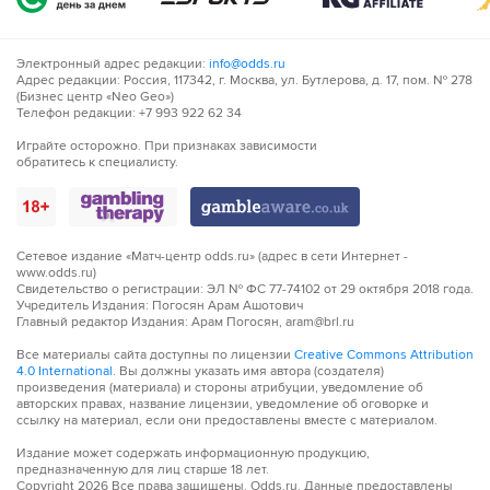
Электронный адрес редакции:
info@odds.ru
Адрес редакции: Россия, 117342, г. Москва, ул. Бутлерова, д. 17, пом. № 278
(Бизнес центр «Neo Geo»)
Телефон редакции: +7 993 922 62 34
Играйте осторожно. При признаках зависимости
обратитесь к специалисту.
Сетевое издание «Матч-центр odds.ru» (адрес в сети Интернет -
www.odds.ru)
Свидетельство о регистрации: ЭЛ № ФС 77-74102 от 29 октября 2018 года.
Учредитель Издания: Погосян Арам Ашотович
Главный редактор Издания: Арам Погосян, aram@brl.ru
Все материалы сайта доступны по лицензии
Creative Commons Attribution
4.0 International
. Вы должны указать имя автора (создателя)
произведения (материала) и стороны атрибуции, уведомление об
авторских правах, название лицензии, уведомление об оговорке и
ссылку на материал, если они предоставлены вместе с материалом.
Издание может содержать информационную продукцию,
предназначенную для лиц старше 18 лет.
Copyright
2026
Все права защищены. Odds.ru. Данные предоставлены