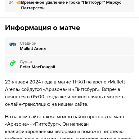
за 1₽
дней.
34
Временное удаление игрока "Питтсбург" Маркус
Петтерссон
Если качество предоставляемых услуг ОККО ТВ вас не устроит,
можете отвязать карту для последующего списания в течение 7
35
Временное удаление игрока "Аризона" Александр
дней.
Информация о матче
Керфут
37
ШАЙБА!
Стадион
Mullett Arena
37
Игрок "Питтсбург" Сидней Кросби забивает шайбу!
Судьи
39
ШАЙБА!
Peter MacDougall
39
Игрок "Аризона" Александр Керфут забивает шайбу!
23 января 2024 года в матче 1 НХЛ на арене «Mullett
Arena» сойдутся «Аризона» и «Питтсбург». Встреча
43
Временное удаление игрока "Питтсбург" Янсен
начнется в 05:00, тогда же и можно начать смотреть
Харкинс
онлайн-трансляцию на нашем сайте.
45
ШАЙБА!
На нашем сайте также можно найти прогноз на матч
45
Игрок "Аризона" Лоусон Краус забивает шайбу!
«Аризона» - «Питтсбург». Он написан
квалифицированным авторами и поможет читателю
45
Временное удаление игрока "Аризона" Джейсон