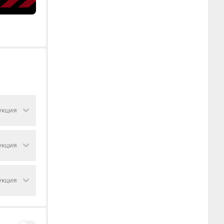
укция
укция
укция