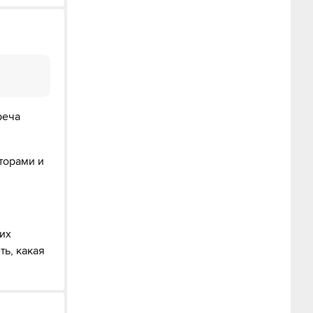
реча
торами и
щих
ть, какая