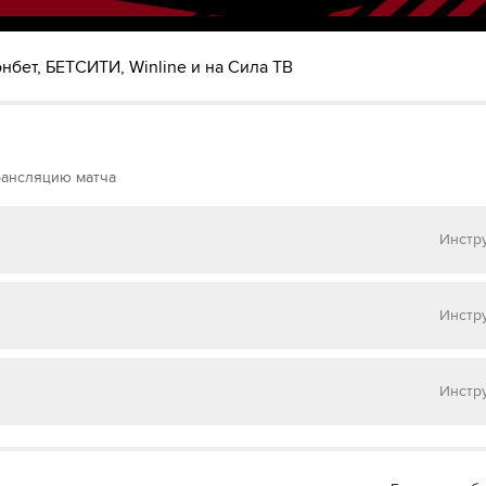
нбет, БЕТСИТИ, Winline и на Сила ТВ
рансляцию матча
Инстр
 на
Матч ТВ
Инстр
 на
НТВ ПЛЮС
Инстр
 на
Окко ТВ
 МАТЧ ТВ»