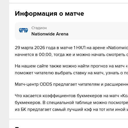
40:57
Игрок "Сан-Хосе" Macklin Celebrini забивает шайб
Информация о матче
58:35
Игрок "Сан-Хосе" Igor Chernyshov забивает шайб
Стадион
Nationwide Arena
29 марта 2026 года в матче 1 НХЛ на арене «Nationwi
начнется в 00:00, тогда же и можно начать смотреть
На нашем сайте также можно найти прогноз на матч 
поможет читателю выбрать ставку на матч, узнать о 
Матч-центр ODDS предлагает читателям и расширенну
Что касается коэффициентов букмекеров на матч «Кол
букмекеров. В специальной таблице можно посмотрет
из БК предлагает самый лучший кэф на тот или иной 