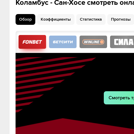
Коламбус - Сан-Хосе смотреть онл
Адам Фантилли
Обзор
Коэффициенты
Статистика
Прогнозы
23:05
Бун Дженнер
32:09
Шайба!
Коул Силлингер
Иван Проворов
40:54
Чарли Койл
Смотреть т