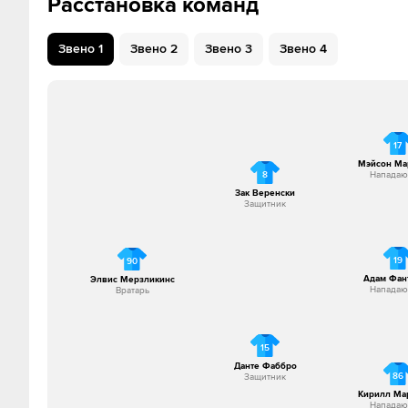
Расстановка команд
Звено
1
Звено
2
Звено
3
Звено
4
17
Мэйсон Ма
8
Напада
Зак Веренски
Защитник
19
90
Адам Фан
Элвис Мерзликинс
Напада
Вратарь
15
Данте Фаббро
86
Защитник
Кирилл Ма
Напада