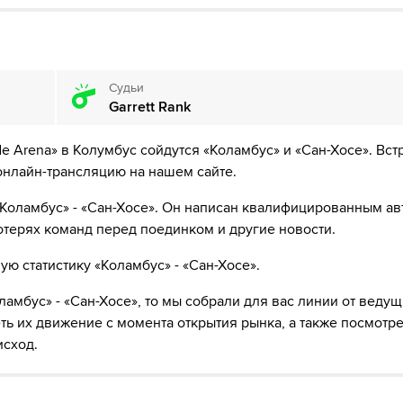
у!
58:35
ШАЙБА!
у!
Судьи
Garrett Rank
de Arena» в Колумбус сойдутся «Коламбус» и «Сан-Хосе». Вст
 онлайн-трансляцию на нашем сайте.
«Коламбус» - «Сан-Хосе». Он написан квалифицированным ав
потерях команд перед поединком и другие новости.
ю статистику «Коламбус» - «Сан-Хосе».
амбус» - «Сан-Хосе», то мы собрали для вас линии от веду
ь их движение с момента открытия рынка, а также посмотре
исход.