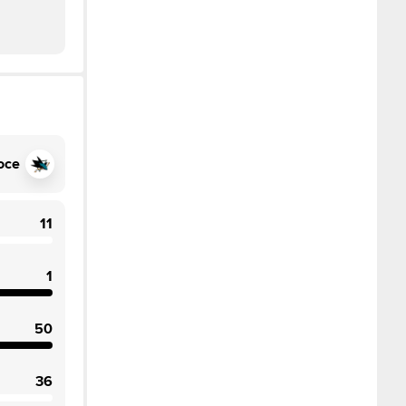
осе
11
1
50
36