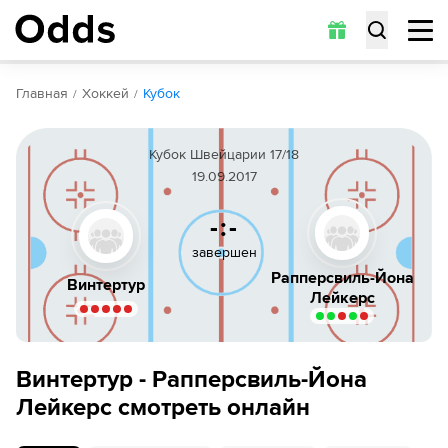
Обзор
Коэффициенты
Статистика
Прогнозы
Главная
Хоккей
Кубок
Кубок Швейцарии 17/18
19.09.2017
-:-
завершен
Рапперсвиль-Йона
Винтертур
Лейкерс
Винтертур - Рапперсвиль-Йона
Лейкерс смотреть онлайн