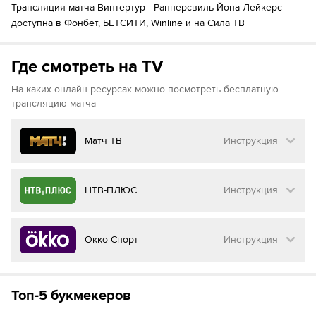
Трансляция матча Винтертур - Рапперсвиль-Йона Лейкерс
доступна в Фонбет, БЕТСИТИ, Winline и на Сила ТВ
Где смотреть на TV
На каких онлайн-ресурсах можно посмотреть бесплатную
трансляцию матча
Матч ТВ
Инструкция
Как смотреть бесплатно трансляцию матча
НТВ-ПЛЮС
Инструкция
на
Матч ТВ
Инструкция
:
Как смотреть бесплатно трансляцию матча
Окко Спорт
Инструкция
на
НТВ ПЛЮС
Перейдите на сайт МАТЧ ТВ
Инструкция
:
Нажмите на кнопку
«Оформить подписку»
Как смотреть бесплатно трансляцию матча
Топ-5 букмекеров
на
Окко ТВ
Перейдите на сайт НТВ ПЛЮС
Далее нажмите на
«Создать учетную запись в