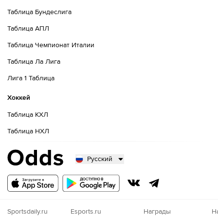
Таблица Бундеслига
Таблица АПЛ
Таблица Чемпионат Италии
Таблица Ла Лига
Лига 1 Таблица
Хоккей
Таблица КХЛ
Таблица НХЛ
Русский
Русский
Казахский
Nigeria
Sportsdaily.ru
Esports.ru
Награды
Н