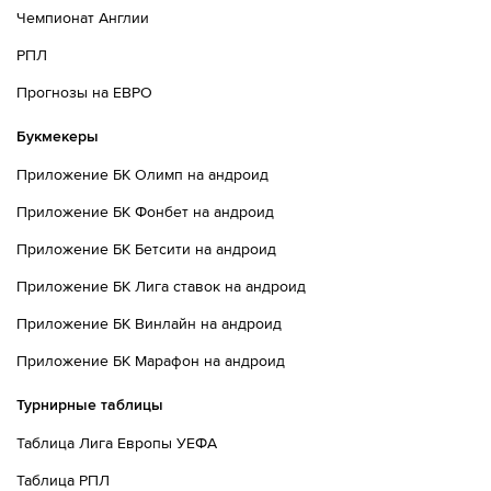
Чемпионат Англии
РПЛ
Прогнозы на ЕВРО
Букмекеры
Приложение БК Олимп на андроид
Приложение БК Фонбет на андроид
Приложение БК Бетсити на андроид
Приложение БК Лига ставок на андроид
Приложение БК Винлайн на андроид
Приложение БК Марафон на андроид
Турнирные таблицы
Таблица Лига Европы УЕФА
Таблица РПЛ