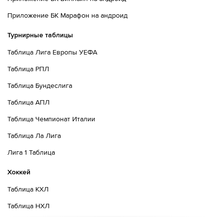
Приложение БК Марафон на андроид
Турнирные таблицы
Таблица Лига Европы УЕФА
Таблица РПЛ
Таблица Бундеслига
Таблица АПЛ
Таблица Чемпионат Италии
Таблица Ла Лига
Лига 1 Таблица
Хоккей
Таблица КХЛ
Таблица НХЛ