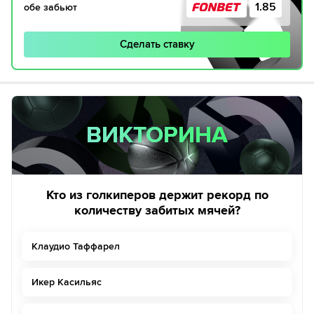
1.85
обе забьют
Сделать ставку
ВИКТОРИНА
ВИКТОРИНА
Кто из голкиперов держит рекорд по
количеству забитых мячей?
Клаудио Таффарел
Икер Касильяс