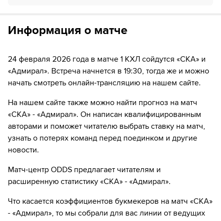
Если качество предоставляемых услуг ОККО ТВ вас не устроит,
59
ШАЙБА!
можете отвязать карту для последующего списания в течение 7
дней.
Информация о матче
59
Игрок "Адмирал" Никита Тертышный забивает
шайбу!
24 февраля 2026 года в матче 1 КХЛ сойдутся «СКА» и
«Адмирал». Встреча начнется в 19:30, тогда же и можно
начать смотреть онлайн-трансляцию на нашем сайте.
На нашем сайте также можно найти прогноз на матч
«СКА» - «Адмирал». Он написан квалифицированным
авторами и поможет читателю выбрать ставку на матч,
узнать о потерях команд перед поединком и другие
новости.
Матч-центр ODDS предлагает читателям и
расширенную статистику «СКА» - «Адмирал».
Что касается коэффициентов букмекеров на матч «СКА»
- «Адмирал», то мы собрали для вас линии от ведущих