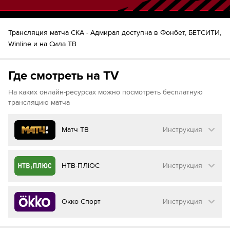
Трансляция матча СКА - Адмирал доступна в Фонбет, БЕТСИТИ,
Winline и на Сила ТВ
Где смотреть на TV
На каких онлайн-ресурсах можно посмотреть бесплатную
трансляцию матча
Матч ТВ
Инструкция
Как смотреть бесплатно трансляцию матча
НТВ-ПЛЮС
Инструкция
на
Матч ТВ
Инструкция
:
Как смотреть бесплатно трансляцию матча
Окко Спорт
Инструкция
на
НТВ ПЛЮС
Перейдите на сайт МАТЧ ТВ
Инструкция
: