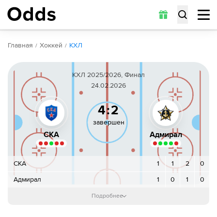
Обзор
Коэффициенты
Статистика
Прогнозы
Главная
Хоккей
КХЛ
КХЛ 2025/2026, Финал
24.02.2026
4:2
завершен
СКА
Адмирал
СКА
1
1
2
0
Адмирал
1
0
1
0
1-й период
:
1
:
1
Подробнее
1
Шайба!
Бреннан Менелл