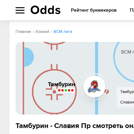
Рейтинг букмекеров
П
Обзор
Коэффициенты
Статистика
Прогнозы
Главная
Хоккей
ВСМ лига
ВСМ л
Тамбурин
Тамбу
Слави
Тамбурин - Славия Пр смотреть о