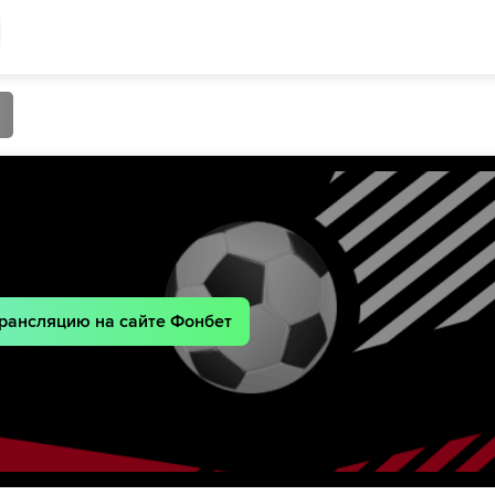
рансляцию на сайте Фонбет