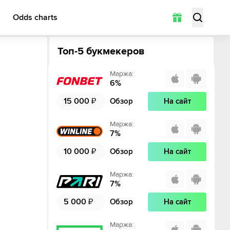
Odds charts
Топ-5 букмекеров
Маржа
:
6
%
15 000
₽
Обзор
На сайт
Маржа
:
7
%
10 000
₽
Обзор
На сайт
Маржа
:
7
%
5 000
₽
Обзор
На сайт
Маржа
: