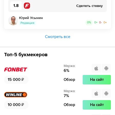
1.8
Сделать ставку
Юрий Усынин
0
%
0
+
0
-
0
=
Редакция
Смотреть все
Топ-5 букмекеров
Маржа
:
6
%
15 000
₽
Обзор
На сайт
Маржа
:
7
%
10 000
₽
Обзор
На сайт