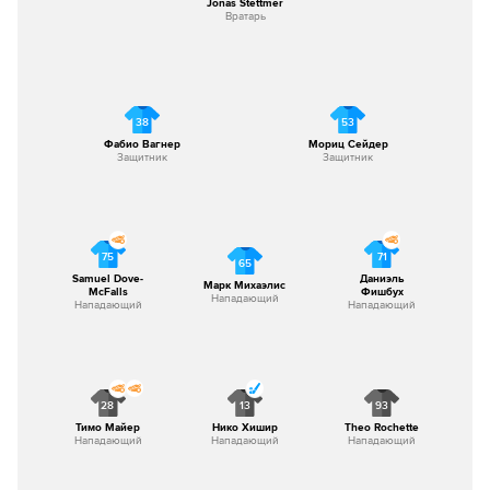
Jonas Stettmer
59:36
Временное удаление игрока "Германия" Samuel
Вратарь
Dove-McFalls
38
53
Фабио Вагнер
Мориц Сейдер
Защитник
Защитник
75
71
65
Samuel Dove-
Даниэль
Марк Михаэлис
McFalls
Фишбух
Нападающий
Нападающий
Нападающий
28
13
93
Тимо Майер
Нико Хишир
Theo Rochette
Нападающий
Нападающий
Нападающий