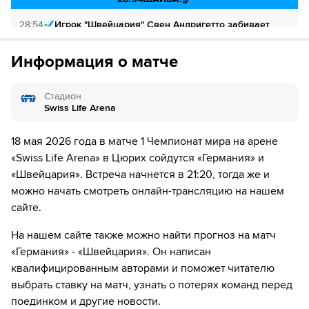
за 1₽
дней.
28:54
Игрок "Швейцария" Свен Андригетто забивает
Если качество предоставляемых услуг ОККО ТВ вас не устроит,
шайбу!
можете отвязать карту для последующего списания в течение 7
дней.
Информация о матче
29:29
ШАЙБА!
29:29
Игрок "Швейцария" Кристоф Берчи забивает
Стадион
шайбу!
Swiss Life Arena
35:47
Временное удаление игрока "Германия" Николас
18 мая 2026 года в матче 1 Чемпионат мира на арене
Краммер
«Swiss Life Arena» в Цюрих сойдутся «Германия» и
«Швейцария». Встреча начнется в 21:20, тогда же и
37:23
ШАЙБА!
можно начать смотреть онлайн-трансляцию на нашем
37:23
Игрок "Швейцария" Нико Хишир забивает шайбу!
сайте.
На нашем сайте также можно найти прогноз на матч
37:23
Временное удаление игрока "Германия" Андреас
Эдер
«Германия» - «Швейцария». Он написан
квалифицированным авторами и поможет читателю
38:19
ШАЙБА!
выбрать ставку на матч, узнать о потерях команд перед
38:19
Игрок "Швейцария" Роман Йоси забивает шайбу!
поединком и другие новости.