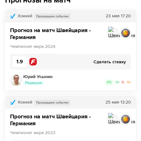
Прогнозы на матч
Хоккей
23 мая
17:20
Прошедшее событие
Прогноз на матч Швейцария -
Германия
Чемпионат мира 2024
1.9
Сделать ставку
Юрий Усынин
0
%
0
+
0
-
0
=
Редакция
Хоккей
25 мая
13:20
Прошедшее событие
Прогноз на матч Швейцария -
Германия
Чемпионат мира 2023