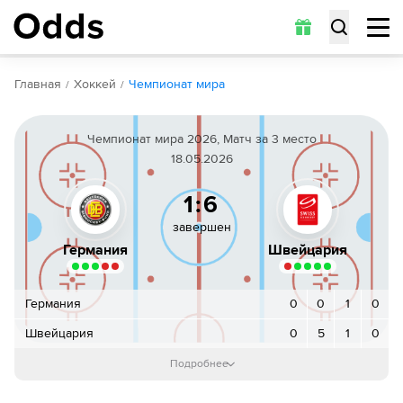
Обзор
Коэффициенты
Статистика
Прогнозы
Главная
Хоккей
Чемпионат мира
Чемпионат мира 2026, Матч за 3 место
18.05.2026
1:6
завершен
Германия
Швейцария
Германия
0
0
1
0
Швейцария
0
5
1
0
1-й период
:
0
:
0
Подробнее
Свен Андригетто
1:38