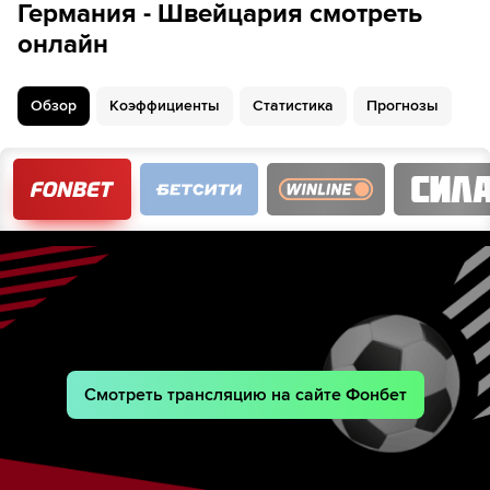
Германия - Швейцария смотреть
8:46
Даниэль Фишбух
онлайн
Тимо Майер
19:58
2-й период
:
0
:
5
Обзор
Коэффициенты
Статистика
Прогнозы
Тимо Майер
23:58
Денис Мальгин
Шайба!
25:56
Нико Хишир + Роман Йоси
Свен Андригетто
Шайба!
28:54
Денис Мальгин + Тимо Майер
Кристоф Берчи
Шайба!
29:29
Нино Нидеррейтер + Sven Jung
35:47
Николас Краммер
37:23
Андреас Эдер
Нико Хишир
Шайба!
37:23
Тимо Майер + Роман Йоси
Роман Йоси
Шайба!
38:19
Смотреть трансляцию на сайте Фонбет
Нино Нидеррейтер + Ken Jaeger
3-й период
:
1
:
1
Свен Андригетто
Шайба!
45:16