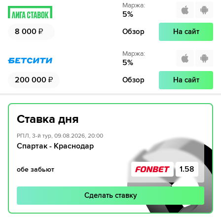
Маржа
:
5
%
8 000
₽
Обзор
На сайт
Маржа
:
5
%
200 000
₽
Обзор
На сайт
Ставка дня
РПЛ, 3-й тур, 09.08.2026, 20:00
Спартак - Краснодар
1.58
обе забьют
Сделать ставку