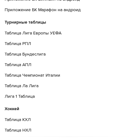
Приложение БК Марафон на андроид
Турнирные таблицы
Таблица Лига Европы УЕФА
Таблица РПЛ
Таблица Бундеслига
Таблица АПЛ
Таблица Чемпионат Италии
Таблица Ла Лига
Лига 1 Таблица
Хоккей
Таблица КХЛ
Таблица НХЛ