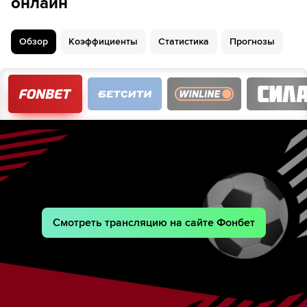
онлайн
Обзор
Коэффициенты
Статистика
Прогнозы
Смотреть трансляцию на сайте Фонбет