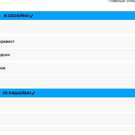
Главные соб
8:22
ШАЙБА!
в НТВ ПЛЮС»
дписку»
 ОККО ТВ»
дписку»
ерквист
HD качестве в течение 7-и дней всего за 1₽
идсен
ожете отвязать карту для последующего списания в течение 7 дней.
дписку»
HD качестве в течение 7-и дней всего за 1₽
лом
 можете отвязать карту для последующего списания в течение 7 дней.
HD качестве в течение 7-и дней всего за 1₽
35:54
ШАЙБА!
ожете отвязать карту для последующего списания в течение 7 дней.