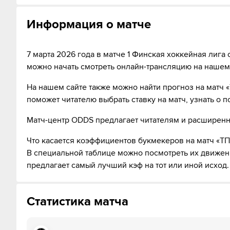
Информация о матче
56:57
Игрок "Ильвес" Люк Хенман забивает шайбу!
7 марта 2026 года в матче 1 Финская хоккейная лига с
можно начать смотреть онлайн-трансляцию на нашем 
57:57
Игрок "TПC" Eetu Paekkilae забивает шайбу!
На нашем сайте также можно найти прогноз на матч 
поможет читателю выбрать ставку на матч, узнать о 
59:52
Игрок "Ильвес" Карл Клинберг забивает шайбу!
Матч-центр ODDS предлагает читателям и расширенну
Что касается коэффициентов букмекеров на матч «TП
В специальной таблице можно посмотреть их движение
предлагает самый лучший кэф на тот или иной исход.
Статистика матча