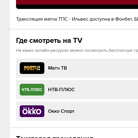
Трансляция матча TПC - Ильвес доступна в Фонбет, Б
Где смотреть на TV
На каких онлайн-ресурсах можно посмотреть бесплатную т
Матч ТВ
Как смотреть бесплатно трансляцию матча
НТВ-ПЛЮС
Инструкция
:
Как смотреть бесплатно трансляцию матча
Перейдите на сайт МАТЧ ТВ
Окко Спорт
Инструкция
:
Нажмите на кнопку
«Оформить подписку»
Как смотреть бесплатно трансляцию матча
Перейдите на сайт НТВ ПЛЮС
Далее нажмите на
«Создать учетную запись в