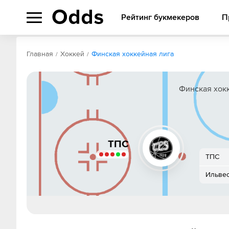
Рейтинг букмекеров
П
Обзор
Коэффициенты
Статистика
Прогнозы
Главная
Хоккей
Финская хоккейная лига
Финская хок
TПC
TПC
Ильве