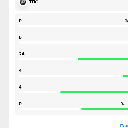
TПC
0
З
0
24
4
4
0
Гол
Пол