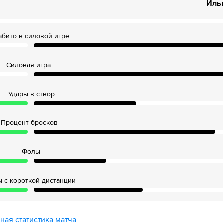
Иль
абито в силовой игре
Силовая игра
Удары в створ
Процент бросков
Фолы
ы с короткой дистанции
ная статистика матча