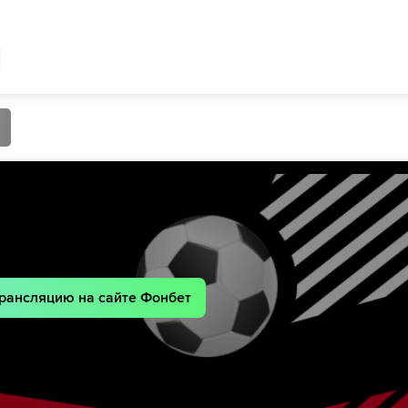
Timi Teuho-Markkola + Jar
2-й период
:
0
:
1
Каспер Бьеркви
Samuli Ratinen
Шайб
Arttu Pelli +
Arttu P
3-й период
:
1
:
2
рансляцию на сайте Фонбет
Люк Хенман
Шайб
Карл Клинберг
Шайб