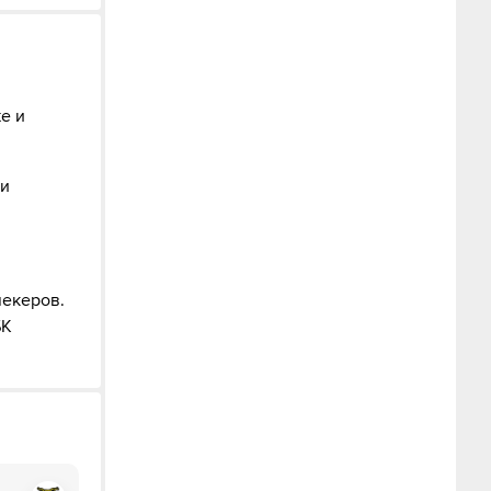
же и
 и
мекеров.
БК