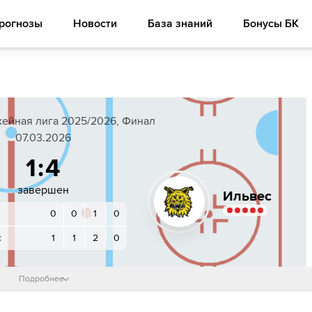
рогнозы
Новости
База знаний
Бонусы БК
кейная лига 2025/2026, Финал
07.03.2026
1:4
завершен
Ильвес
0
0
1
0
с
1
1
2
0
1-й период
:
0
:
1
Подробнее
Йонас Няттинен
Шай