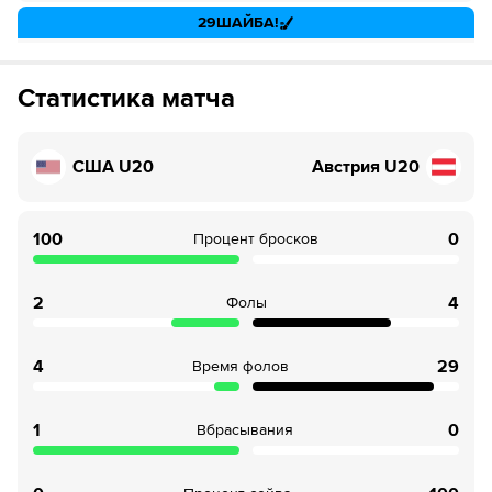
за 1₽
дней.
29
ШАЙБА!
Если качество предоставляемых услуг ОККО ТВ вас не устроит,
29
Игрок "США U20" Brendan Brisson забивает шайбу!
можете отвязать карту для последующего списания в течение 7
дней.
Статистика матча
32
ШАЙБА!
32
Игрок "США U20" Trevor Zegras забивает шайбу!
США U20
Австрия U20
35
ШАЙБА!
100
0
Процент бросков
35
Игрок "США U20" Matthew Boldy забивает шайбу!
39
Временное удаление игрока "Австрия U20" Clemens
2
4
Фолы
Krainz
39
ШАЙБА!
4
29
Время фолов
39
Игрок "США U20" Matthew Boldy забивает шайбу!
1
0
Вбрасывания
43
ШАЙБА!
43
Игрок "США U20" Brett Berard забивает шайбу!