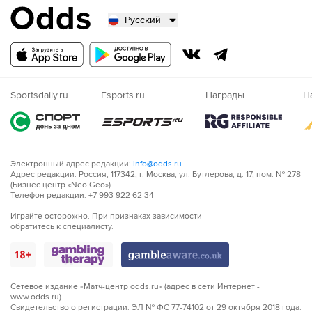
Русский
Русский
Казахский
Nigeria
Sportsdaily.ru
Esports.ru
Награды
Н
Электронный адрес редакции:
info@odds.ru
Адрес редакции: Россия, 117342, г. Москва, ул. Бутлерова, д. 17, пом. № 278
(Бизнес центр «Neo Geo»)
Телефон редакции: +7 993 922 62 34
Играйте осторожно. При признаках зависимости
обратитесь к специалисту.
Сетевое издание «Матч-центр odds.ru» (адрес в сети Интернет -
www.odds.ru)
Свидетельство о регистрации: ЭЛ № ФС 77-74102 от 29 октября 2018 года.