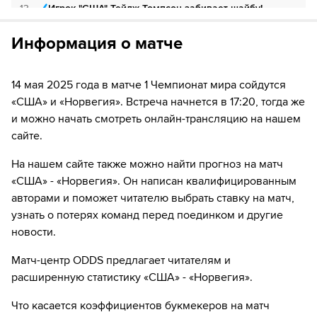
13
Игрок "США" Тейдж Томпсон забивает шайбу!
Если качество предоставляемых услуг ОККО ТВ вас не устроит,
можете отвязать карту для последующего списания в течение 7
дней.
Информация о матче
18
ШАЙБА!
18
Игрок "США" Майкл Маккаррон забивает шайбу!
14 мая 2025 года в матче 1 Чемпионат мира сойдутся
20
Временное удаление игрока "Норвегия" Patrick
«США» и «Норвегия». Встреча начнется в 17:20, тогда же
Roerbu Elvsveen
и можно начать смотреть онлайн-трансляцию на нашем
сайте.
22
Временное удаление игрока "Норвегия" Stian
Solberg
На нашем сайте также можно найти прогноз на матч
«США» - «Норвегия». Он написан квалифицированным
23
ШАЙБА!
авторами и поможет читателю выбрать ставку на матч,
23
Игрок "США" Тейдж Томпсон забивает шайбу!
узнать о потерях команд перед поединком и другие
новости.
26
Временное удаление игрока "США" Frank Nazar
Матч-центр ODDS предлагает читателям и
расширенную статистику «США» - «Норвегия».
27
Временное удаление игрока "США" Эндрю Пик
27
ШАЙБА!
Что касается коэффициентов букмекеров на матч