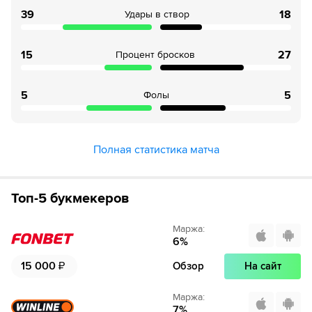
64
Временное удаление игрока "Норвегия" Эмиль
39
18
Удары в створ
Лиллеберг
65
ШАЙБА!
15
27
Процент бросков
65
Игрок "США" Тейдж Томпсон забивает шайбу!
5
5
Фолы
Полная статистика матча
Топ-5 букмекеров
Маржа
:
6
%
15 000
₽
Обзор
На сайт
Маржа
:
7
%