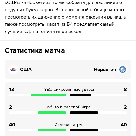
«США» - «Норвегия», то мы собрали для вас линии от
27
Игрок "Норвегия" Stian Solberg забивает шайбу!
ведущих букмекеров. В специальной таблице можно
посмотреть их движение с момента открытия рынка, а
33
ШАЙБА!
также посмотреть, какая из БК предлагает самый
33
Игрок "Норвегия" Martin Roennild забивает шайбу!
лучший кэф на тот или иной исход.
36
Временное удаление игрока "США" Брэди Шей
Статистика матча
48
Временное удаление игрока "Норвегия" Michael
Brandsegg-Nygaard
США
Норвегия
48
Временное удаление игрока "США" Frank Nazar
13
52
ШАЙБА!
8
Заблокированные удары
52
Игрок "Норвегия" Ноа Стеен забивает шайбу!
2
2
Забито в силовой игре
59
ШАЙБА!
40
40
Силовая игра
59
Игрок "Норвегия" Stian Solberg забивает шайбу!