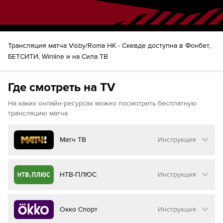
Трансляция матча Visby/Roma HK - Скевде доступна в Фонбет,
БЕТСИТИ, Winline и на Сила ТВ
Где смотреть на TV
На каких онлайн-ресурсах можно посмотреть бесплатную
трансляцию матча
Матч ТВ
Инструкция
Как смотреть бесплатно трансляцию матча
НТВ-ПЛЮС
Инструкция
на
Матч ТВ
Инструкция
:
Как смотреть бесплатно трансляцию матча
Окко Спорт
Инструкция
на
НТВ ПЛЮС
Перейдите на сайт МАТЧ ТВ