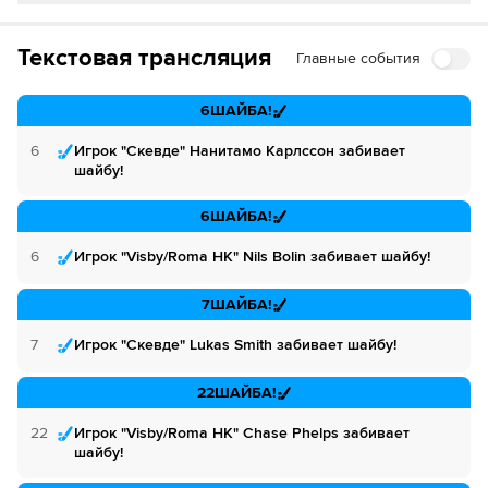
Инструкция
:
Нажмите на кнопку
«Оформить подписку»
Как смотреть бесплатно трансляцию матча
Текстовая трансляция
Главные события
на
Окко ТВ
Перейдите на сайт НТВ ПЛЮС
Далее нажмите на
«Создать учетную запись в
МАТЧ ТВ»
Инструкция
:
Нажмите на кнопку
«Оформить подписку»
6
ШАЙБА!
Введите вашу электронную почту
Перейдите на сайт ОККО ТВ
Далее нажмите на
«Создать учетную запись в
6
Игрок "Скевде" Нанитамо Карлссон забивает
НТВ ПЛЮС»
шайбу!
Выберите тариф за 1₽ и нажмите
«Оформить
Нажмите на кнопку
«Оформить подписку»
подписку»
Введите вашу электронную почту
6
ШАЙБА!
Далее нажмите на
«Создать учетную запись в
Введите данные карты и с нее спишется 1₽
ОККО ТВ»
Выберите тариф за 1₽ и нажмите
«Оформить
6
Игрок "Visby/Roma HK" Nils Bolin забивает шайбу!
подписку»
Введите вашу электронную почту
Наслаждаемся трансляциями любимых
7
ШАЙБА!
Введите данные карты и с нее спишется 1₽
матчей в HD качестве в течение 7-и дней всего
Выберите тариф за 1₽ и нажмите
«Оформить
за 1₽
7
Игрок "Скевде" Lukas Smith забивает шайбу!
подписку»
Наслаждаемся трансляциями любимых
Если качество предоставляемых услуг МАТЧ ТВ вас не устроит,
Введите данные карты и с нее спишется 1₽
матчей в HD качестве в течение 7-и дней всего
22
ШАЙБА!
можете отвязать карту для последующего списания в течение 7
за 1₽
дней.
22
Игрок "Visby/Roma HK" Chase Phelps забивает
Наслаждаемся трансляциями любимых
шайбу!
Если качество предоставляемых услуг НТВ ПЛЮС вас не устроит,
матчей в HD качестве в течение 7-и дней всего
можете отвязать карту для последующего списания в течение 7