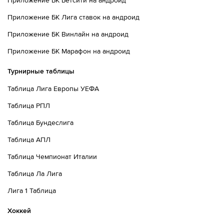
Приложение БК Бетсити на андроид
Приложение БК Лига ставок на андроид
Приложение БК Винлайн на андроид
Приложение БК Марафон на андроид
Турнирные таблицы
Таблица Лига Европы УЕФА
Таблица РПЛ
Таблица Бундеслига
Таблица АПЛ
Таблица Чемпионат Италии
Таблица Ла Лига
Лига 1 Таблица
Хоккей