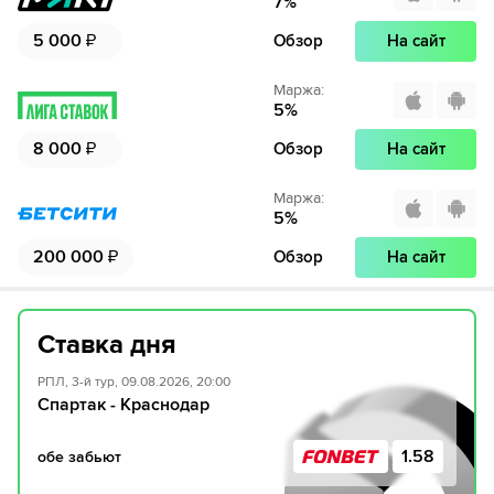
7
%
5 000
₽
Обзор
На сайт
Маржа
:
5
%
8 000
₽
Обзор
На сайт
Маржа
:
5
%
200 000
₽
Обзор
На сайт
Ставка дня
РПЛ, 3-й тур, 09.08.2026, 20:00
Спартак - Краснодар
1.58
обе забьют