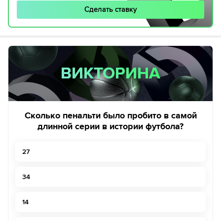
Сделать ставку
ВИКТОРИНА
ВИКТОРИНА
Сколько пенальти было пробито в самой
длинной серии в истории футбола?
27
34
14