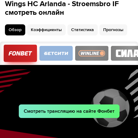
Oskar Klaar
Wings HC Arlanda - Stroemsbro IF
смотреть онлайн
2-й период
:
1
:
0
21
Шайба!
Emil Hedstroem
Carl Aronsson
Обзор
Коэффициенты
Статистика
Прогнозы
Смотреть трансляцию на сайте Фонбет