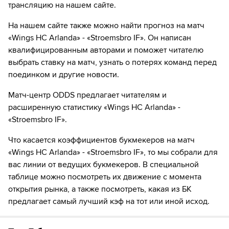
за 1₽
дней.
трансляцию на нашем сайте.
Если качество предоставляемых услуг ОККО ТВ вас не устроит,
На нашем сайте также можно найти прогноз на матч
можете отвязать карту для последующего списания в течение 7
«Wings HC Arlanda» - «Stroemsbro IF». Он написан
дней.
квалифицированным авторами и поможет читателю
выбрать ставку на матч, узнать о потерях команд перед
поединком и другие новости.
Матч-центр ODDS предлагает читателям и
расширенную статистику «Wings HC Arlanda» -
«Stroemsbro IF».
Что касается коэффициентов букмекеров на матч
«Wings HC Arlanda» - «Stroemsbro IF», то мы собрали для
вас линии от ведущих букмекеров. В специальной
таблице можно посмотреть их движение с момента
открытия рынка, а также посмотреть, какая из БК
предлагает самый лучший кэф на тот или иной исход.