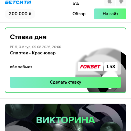
5
%
200 000
₽
Обзор
На сайт
Ставка дня
РПЛ, 3-й тур, 09.08.2026, 20:00
Спартак - Краснодар
1.58
обе забьют
Сделать ставку
ВИКТОРИНА
ВИКТОРИНА