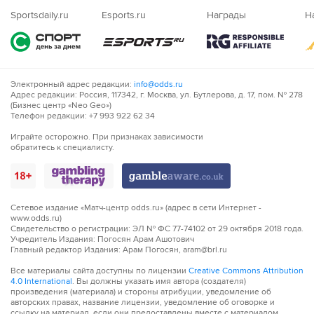
Nigeria
Sportsdaily.ru
Esports.ru
Награды
Н
Электронный адрес редакции:
info@odds.ru
Адрес редакции: Россия, 117342, г. Москва, ул. Бутлерова, д. 17, пом. № 278
(Бизнес центр «Neo Geo»)
Телефон редакции: +7 993 922 62 34
Играйте осторожно. При признаках зависимости
обратитесь к специалисту.
Сетевое издание «Матч-центр odds.ru» (адрес в сети Интернет -
www.odds.ru)
Свидетельство о регистрации: ЭЛ № ФС 77-74102 от 29 октября 2018 года.
Учредитель Издания: Погосян Арам Ашотович
Главный редактор Издания: Арам Погосян, aram@brl.ru
Все материалы сайта доступны по лицензии
Creative Commons Attribution
4.0 International
. Вы должны указать имя автора (создателя)
произведения (материала) и стороны атрибуции, уведомление об
авторских правах, название лицензии, уведомление об оговорке и
ссылку на материал, если они предоставлены вместе с материалом.