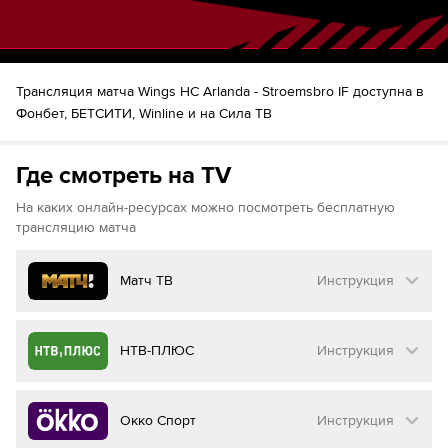
Трансляция матча Wings HC Arlanda - Stroemsbro IF доступна в
Фонбет, БЕТСИТИ, Winline и на Сила ТВ
Где смотреть на TV
На каких онлайн-ресурсах можно посмотреть бесплатную
трансляцию матча
Матч ТВ
Инструкция
Как смотреть бесплатно трансляцию матча
НТВ-ПЛЮС
Инструкция
на
Матч ТВ
Инструкция
:
Как смотреть бесплатно трансляцию матча
Окко Спорт
Инструкция
на
НТВ ПЛЮС
Перейдите на сайт МАТЧ ТВ