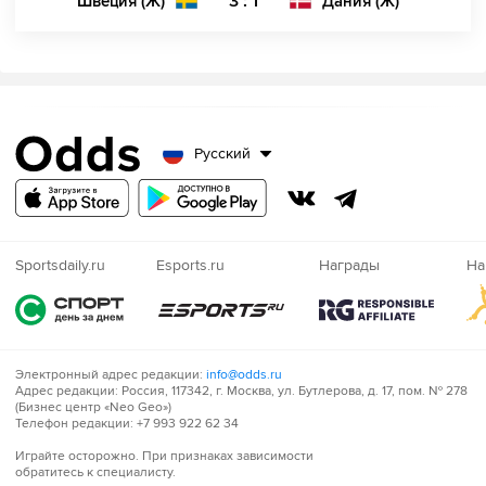
3 : 1
Швеция (Ж)
Дания (Ж)
Русский
Sportsdaily.ru
Esports.ru
Награды
На
Электронный адрес редакции:
info@odds.ru
Адрес редакции:
Россия, 117342, г. Москва, ул. Бутлерова, д. 17, пом. № 278
(Бизнес центр «Neo Geo»)
Телефон редакции:
+7 993 922 62 34
Играйте
Играйте осторожно. При признаках зависимости
обратитесь к специалисту.
осторожно!