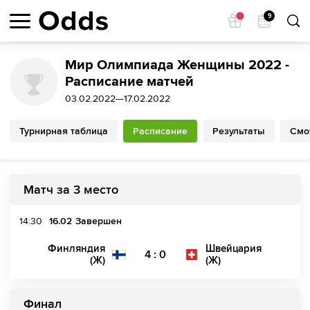
9
Мир Олимпиада Женщины 2022 -
Расписание матчей
03.02.2022—17.02.2022
Турнирная таблица
Расписание
Результаты
Смо
Матч за 3 место
14:30
16.02
Завершен
Финляндия
Швейцария
4 : 0
(Ж)
(Ж)
Финал