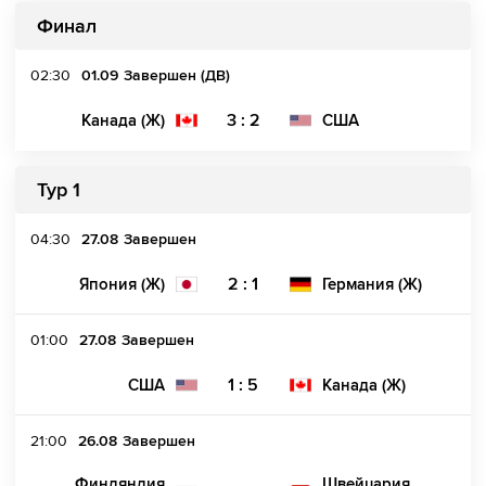
Финал
02:30
01.09
Завершен (ДВ)
3 : 2
Канада (Ж)
США
Тур 1
04:30
27.08
Завершен
2 : 1
Япония (Ж)
Германия (Ж)
01:00
27.08
Завершен
1 : 5
США
Канада (Ж)
21:00
26.08
Завершен
Финляндия
Швейцария