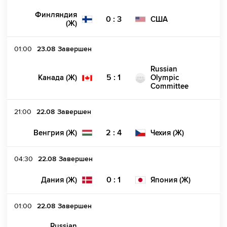
Финляндия
0 : 3
США
(Ж)
01:00
23.08
Завершен
Russian
5 : 1
Канада (Ж)
Olympic
Committee
21:00
22.08
Завершен
2 : 4
Венгрия (Ж)
Чехия (Ж)
04:30
22.08
Завершен
0 : 1
Дания (Ж)
Япония (Ж)
01:00
22.08
Завершен
Russian