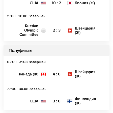
10 : 2
США
Япония (Ж)
19:00
28.08
Завершен
Russian
Швейцария
2 : 3
Olympic
(Ж)
Committee
Полуфинал
02:00
31.08
Завершен
Швейцария
4 : 0
Канада (Ж)
(Ж)
22:00
30.08
Завершен
Финляндия
3 : 0
США
(Ж)