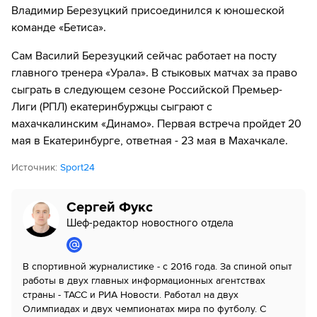
Владимир Березуцкий присоединился к юношеской
команде «Бетиса».
Сам Василий Березуцкий сейчас работает на посту
главного тренера «Урала». В стыковых матчах за право
сыграть в следующем сезоне Российской Премьер-
Лиги (РПЛ) екатеринбуржцы сыграют с
махачкалинским «Динамо». Первая встреча пройдет 20
мая в Екатеринбурге, ответная - 23 мая в Махачкале.
Источник
:
Sport24
Сергей Фукс
Шеф-редактор новостного отдела
В спортивной журналистике - с 2016 года. За спиной опыт
работы в двух главных информационных агентствах
страны - ТАСС и РИА Новости. Работал на двух
Олимпиадах и двух чемпионатах мира по футболу. С