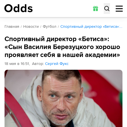
Главная
Новости
Футбол
Спортивный директор «Бетиса»:…
Спортивный директор «Бетиса»:
«Сын Василия Березуцкого хорошо
проявляет себя в нашей академии»
18 мая в 16:51
,
Автор
:
Сергей Фукс