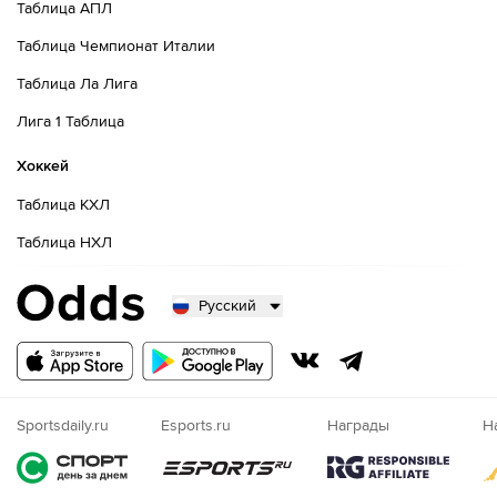
Таблица АПЛ
Таблица Чемпионат Италии
Таблица Ла Лига
Лига 1 Таблица
Хоккей
Таблица КХЛ
Таблица НХЛ
Русский
Русский
Казахский
Nigeria
Sportsdaily.ru
Esports.ru
Награды
Н