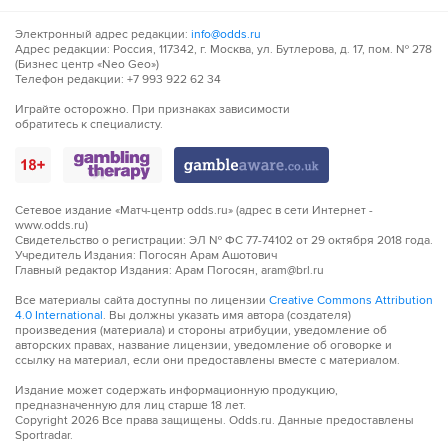
Электронный адрес редакции:
info@odds.ru
Адрес редакции: Россия, 117342, г. Москва, ул. Бутлерова, д. 17, пом. № 278
(Бизнес центр «Neo Geo»)
Телефон редакции: +7 993 922 62 34
Играйте осторожно. При признаках зависимости
обратитесь к специалисту.
Сетевое издание «Матч-центр odds.ru» (адрес в сети Интернет -
www.odds.ru)
Свидетельство о регистрации: ЭЛ № ФС 77-74102 от 29 октября 2018 года.
Учредитель Издания: Погосян Арам Ашотович
Главный редактор Издания: Арам Погосян, aram@brl.ru
Все материалы сайта доступны по лицензии
Creative Commons Attribution
4.0 International
. Вы должны указать имя автора (создателя)
произведения (материала) и стороны атрибуции, уведомление об
авторских правах, название лицензии, уведомление об оговорке и
ссылку на материал, если они предоставлены вместе с материалом.
Издание может содержать информационную продукцию,
предназначенную для лиц старше 18 лет.
Copyright
2026
Все права защищены. Odds.ru. Данные предоставлены
Sportradar.