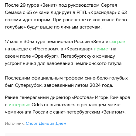
После 29 туров «Зенит» под руководством Сергея
Семака с 65 очками лидирует в РПЛ. «Краснодар» с 63
очками идет вторым. При равенстве очков «сине-бело-
голубые» будут выше по личным встречам.
17 мая в 30-м туре чемпионата России «Зенит»
сыграет
на выезде с «Ростовом», а «Краснодар»
примет
на
своем поле «Оренбург». Петербургскую команду
устроит ничья для завоевания чемпионского титула.
Последним официальным трофеем сине-бело-голубых
был Суперкубок, завоеванный летом 2024 года.
Ранее генеральный директор «Ростова» Игорь Гончаров
в
интервью
Odds.ru высказался о решающем матче
чемпионата России с санкт-петербургским «Зенитом».
Источник
:
Спорт День за Днем