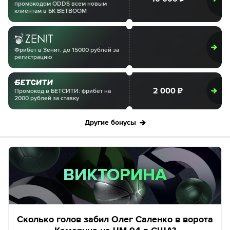
промокодом ODDS всем новым
клиентам в БК BETBOOM
Фрибет в Зенит: до 15000 рублей за
регистрацию
2 000 ₽
Промокод в БЕТСИТИ: фрибет на
2000 рублей за ставку
Другие бонусы
ВИКТОРИНА
ВИКТОРИНА
Сколько голов забил Олег Саленко в ворота