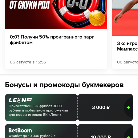
0:0? Получи 50% проигранного пари
фрибетом
Экс-игро
Мампасс
06 августа в 15:55
06 август
Бонусы и промокоды букмекеров
Приветственный фрибет 3000
3 000 ₽
рублей в мобильном приложении
для новых игроков БК «Леон»
Фрибет до 10 000 рублей с
10 000 ₽