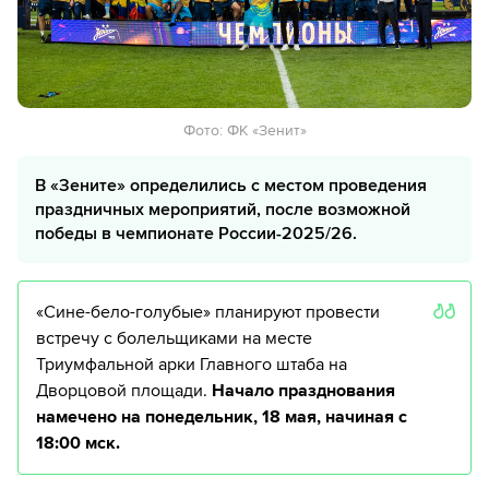
Фото: ФК «Зенит»
В «Зените» определились с местом проведения
праздничных мероприятий, после возможной
победы в чемпионате России-2025/26.
«Сине-бело-голубые» планируют провести
встречу с болельщиками на месте
Триумфальной арки Главного штаба на
Дворцовой площади.
Начало празднования
намечено на понедельник, 18 мая, начиная с
18:00 мск.