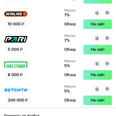
Маржа
:
7
%
10 000
₽
Обзор
На сайт
Маржа
:
7
%
5 000
₽
Обзор
На сайт
Маржа
:
5
%
8 000
₽
Обзор
На сайт
Маржа
:
5
%
200 000
₽
Обзор
На сайт
Прогнозы на футбол