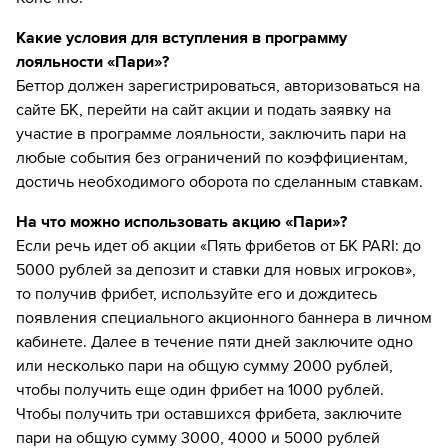
Какие условия для вступления в программу
лояльности «Пари»?
Беттор должен зарегистрироваться, авторизоваться на
сайте БК, перейти на сайт акции и подать заявку на
участие в программе лояльности, заключить пари на
любые события без ограничений по коэффициентам,
достичь необходимого оборота по сделанным ставкам.
На что можно использовать акцию «Пари»?
Если речь идет об акции «Пять фрибетов от БК PARI: до
5000 рублей за депозит и ставки для новых игроков»,
то получив фрибет, используйте его и дождитесь
появления специального акционного баннера в личном
кабинете. Далее в течение пяти дней заключите одно
или несколько пари на общую сумму 2000 рублей,
чтобы получить еще один фрибет на 1000 рублей.
Чтобы получить три оставшихся фрибета, заключите
пари на общую сумму 3000, 4000 и 5000 рублей