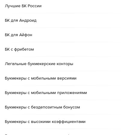
Лучшие БК России
БК для Андроид
БК для Айфон
БК с фрибетом
Легальные букмекерские конторы
Букмекеры с мобильными версиями
Букмекеры с мобильными приложениями
Букмекеры с бездепозитным бонусом
Букмекеры с высокими коэффициентами