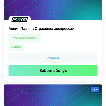
Приветственные бонусы
Программы лояльности
Промокоды
Фрибеты за депозит
Акция Пари - «Страховка экспресса»
Фрибеты за регистрацию
Страховка ставки
Призы
Акции
VIP-программы
Условия
Забрать бонус