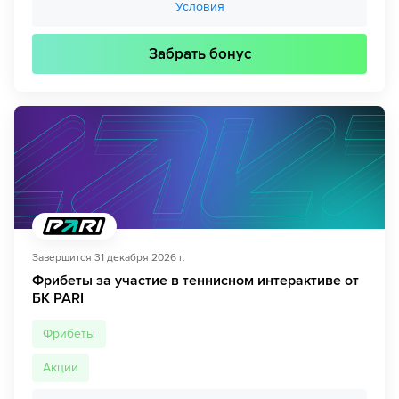
Условия
Забрать бонус
Мин. коэф.
-
Завершится
31 декабря 2026 г.
Отыгрыш
Срок отыгрыша
Фрибеты за участие в теннисном интерактиве от
-
-
БК PARI
Фрибеты
Акции