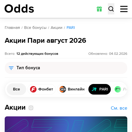
Главная
Все бонусы
Акции
PARI
Акции Пари август 2026
Всего
:
12 действующих бонусов
Обновлено
:
04.02.2026
Тип бонуса
Все
Все
Фонбет
Винлайн
PARI
Лига
Фрибеты
Акции
Акции
См. все
Кэшбэк бонусы
Страховка ставки