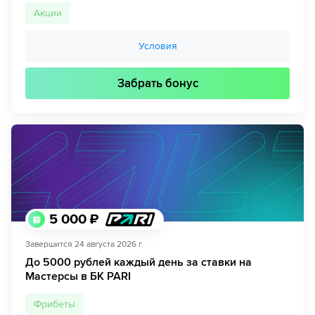
Акции
Условия
Забрать бонус
5 000 ₽
Мин. коэф.
-
Завершится
24 августа 2026 г.
До 5000 рублей каждый день за ставки на
Отыгрыш
Срок отыгрыша
Мастерсы в БК PARI
-
-
Фрибеты