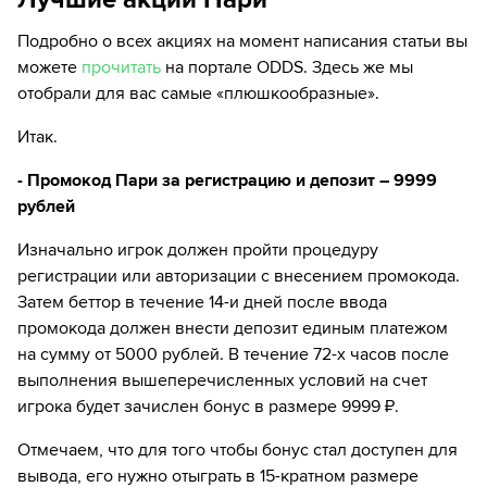
Подробно о всех акциях на момент написания статьи вы
можете
прочитать
на портале ODDS
. Здесь же мы
отобрали для вас самые «плюшкообразные».
Итак.
- Промокод Пари за регистрацию и депозит – 9999
рублей
Изначально игрок должен пройти процедуру
регистрации или авторизации с внесением промокода.
Затем беттор в течение 14-и дней после ввода
промокода должен внести депозит единым платежом
на сумму от 5000 рублей. В течение 72-х часов после
выполнения вышеперечисленных условий на счет
игрока будет зачислен бонус в размере 9999 ₽.
Отмечаем, что для того чтобы бонус стал доступен для
вывода, его нужно отыграть в 15-кратном размере