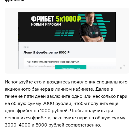
Используйте его и дождитесь появления специального
акционного баннера в личном кабинете. Далее в
течение пяти дней заключите одно или несколько пари
на общую сумму 2000 рублей, чтобы получить еще
один фрибет на 1000 рублей. Чтобы получить три
оставшихся фрибета, заключите пари на общую сумму
3000, 4000 и 5000 рублей соответственно.