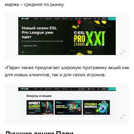
маржа – средняя по рынку.
«Пари» также предлагает широкую программу акций как
для новых клиентов, так и для своих игроков.
Лучшие акции Пари