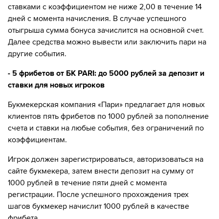
ставками с коэффициентом не ниже 2,00 в течение 14
дней с момента начисления. В случае успешного
отыгрыша сумма бонуса зачислится на основной счет.
Далее средства можно вывести или заключить пари на
другие события.
- 5 фрибетов от БК PARI: до 5000 рублей за депозит и
ставки для новых игроков
Букмекерская компания «Пари» предлагает для новых
клиентов пять фрибетов по 1000 рублей за пополнение
счета и ставки на любые события, без ограничений по
коэффициентам.
Игрок должен зарегистрироваться, авторизоваться на
сайте букмекера, затем внести депозит на сумму от
1000 рублей в течение пяти дней с момента
регистрации. После успешного прохождения трех
шагов букмекер начислит 1000 рублей в качестве
фрибета.