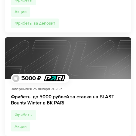
Фрибеты
Акции
Фрибеты за депозит
5000 ₽
Завершился
25 января 2026 г.
Фрибеты до 5000 рублей за ставки на BLAST
Bounty Winter в БК PARI
Фрибеты
Акции