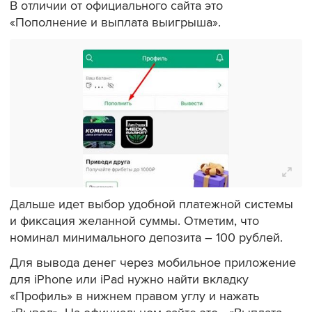
В отличии от официального сайта это
«Пополнение и выплата выигрыша».
Дальше идет выбор удобной платежной системы
и фиксация желанной суммы. Отметим, что
номинал минимального депозита – 100 рублей.
Для вывода денег через мобильное приложение
для iPhone или iPad нужно найти вкладку
«Профиль» в нижнем правом углу и нажать