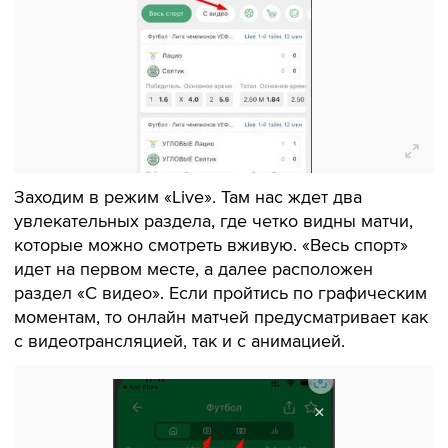
Заходим в режим «Live». Там нас ждет два
увлекательных раздела, где четко видны матчи,
которые можно смотреть вживую. «Весь спорт»
идет на первом месте, а далее расположен
раздел «С видео». Если пройтись по графическим
моментам, то онлайн матчей предусматривает как
с видеотрансляцией, так и с анимацией.