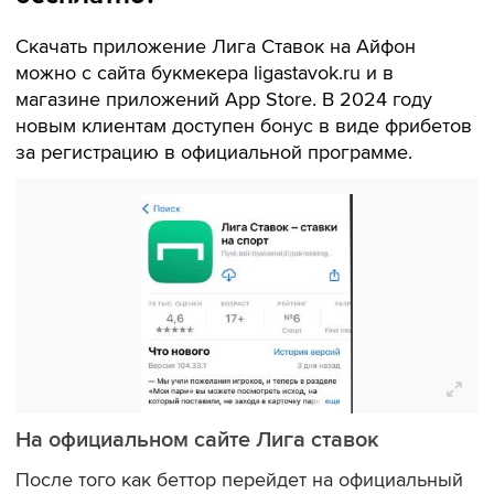
Скачать приложение Лига Ставок на Айфон
можно с сайта букмекера ligastavok.ru и в
магазине приложений App Store. В 2024 году
новым клиентам доступен бонус в виде фрибетов
за регистрацию в официальной программе.
На официальном сайте Лига ставок
После того как беттор перейдет на официальный