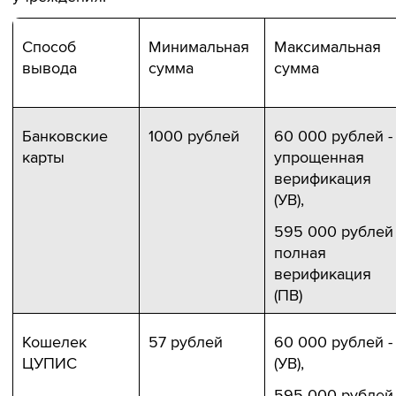
Способ
Минимальная
Максимальная
вывода
сумма
сумма
Банковские
1000 рублей
60 000 рублей -
карты
упрощенная
верификация
(УВ),
595 000 рублей 
полная
верификация
(ПВ)
Кошелек
57 рублей
60 000 рублей -
ЦУПИС
(УВ),
595 000 рублей 