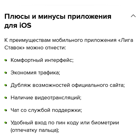
Плюсы и минусы приложения
для iOS
К преимуществам мобильного приложения «Лига
Ставок» можно отнести:
Комфортный интерфейс;
Экономия трафика;
Дубляж возможностей официального сайта;
Наличие видеотрансляций;
Чат со службой поддержки;
Удобный вход по пин коду или биометрии
(отпечатку пальца);