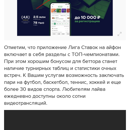
Отметим, что приложение Лига Ставок на айфон
включает в себя разделы с ТОП-чемпионатами.
При этом хорошим бонусом для беттора станет
наличие турнирных таблиц и статистики очных
встреч. К Вашим услугам возможность заключать
пари на футбол, баскетбол, теннис, хоккей и еще
более 30 видов спорта. Любителям лайва
ежедневно доступны около сотни
видеотрансляций.