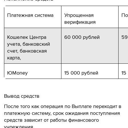
Платежная система
Упрощенная
По
верификация
Кошелек Центра
60 000 рублей
59
учета, банковский
счет, банковская
карта,
ЮMoney
15 000 рублей
15
Вывод средств
После того как операция по Выплате переходит в
платежную систему, срок ожидания поступления
средств зависит от работы финансового
учреждения.