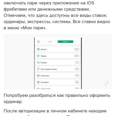
заключать пари через приложение на iOS
фрибетами или денежными средствами.
Отмечаем, что здесь доступны все виды ставок:
ординары, экспрессы, системы. Все ставки видно
в меню «Мои пари».
Попробуем разобраться как правильно оформить
ординар.
После авторизации в личном кабинете находим