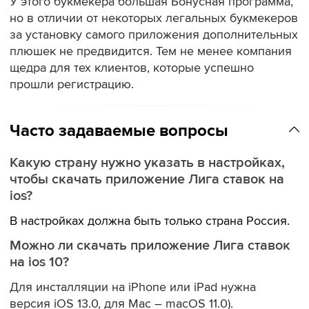
У этого букмекера большая Бонусная программа,
но в отличии от некоторых легальных букмекеров
за установку самого приложения дополнительных
плюшек не предвидится. Тем не менее компания
щедра для тех клиентов, которые успешно
прошли регистрацию.
Часто задаваемые вопросы
Какую страну нужно указать в настройках,
чтобы скачать приложение Лига ставок на
ios?
В настройках должна быть только страна Россия.
Можно ли скачать приложение Лига ставок
на ios 10?
Для инсталляции на iPhone или iPad нужна
версия iOS 13.0, для Mac – macOS 11.0).