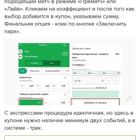
подходящий матч в режиме «Прематч» или
«Лайв». Кликаем на коэффициент и после того как
выбор добавится в купон, указываем сумму.
Финальная опция - клик по кнопке «Заключить
пари».
С экспрессами процедура идентичная, но здесь в
купоне нужно наличие минимум двух событий, а в
системе - трех.