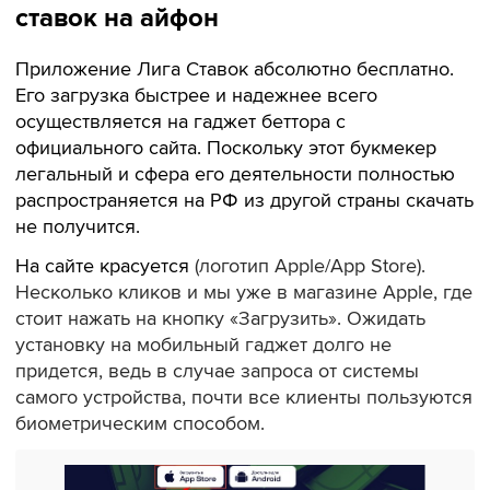
ставок на айфон
Приложение Лига Ставок абсолютно бесплатно.
Его загрузка быстрее и надежнее всего
осуществляется на гаджет беттора с
официального сайта. Поскольку этот букмекер
легальный и сфера его деятельности полностью
распространяется на РФ из другой страны скачать
не получится.
На сайте красуется
(логотип Apple/App Store).
Несколько кликов и мы уже в магазине Apple, где
стоит
нажать на кнопку «Загрузить».
Ожидать
установку на мобильный гаджет долго не
придется, ведь в случае запроса от системы
самого устройства, почти все клиенты пользуются
биометрическим способом.