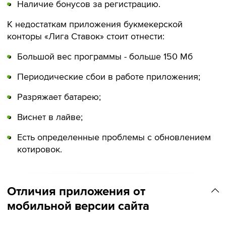
Наличие бонусов за регистрацию.
К недостаткам приложения букмекерской
конторы «Лига Ставок» стоит отнести:
Большой вес программы - больше 150 Мб
Периодические сбои в работе приложения;
Разряжает батарею;
Виснет в лайве;
Есть определенные проблемы с обновлением
котировок.
Отличия приложения от
мобильной версии сайта