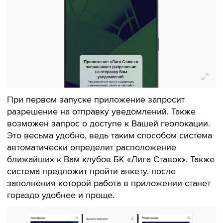
При первом запуске приложение запросит
разрешение на отправку уведомлений. Также
возможен запрос о доступе к Вашей геолокации.
Это весьма удобно, ведь таким способом система
автоматически определит расположение
ближайших к Вам клубов БК «Лига Ставок»
. Также
система предложит пройти анкету, после
заполнения которой работа в приложении станет
гораздо удобнее и проще.