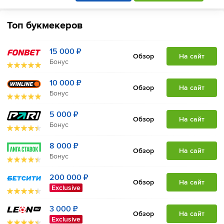
Топ букмекеров
15 000 ₽
Обзор
На сайт
Бонус
10 000 ₽
Обзор
На сайт
Бонус
5 000 ₽
Обзор
На сайт
Бонус
8 000 ₽
Обзор
На сайт
Бонус
200 000 ₽
Обзор
На сайт
Exclusive
3 000 ₽
Обзор
На сайт
Exclusive