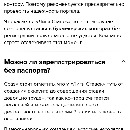
контору. Поэтому рекомендуется предварительно
проверить надежность портала.
Что касается «Лиги Ставок», то в этом случае
совершать
ставки в букмекерских конторах
без
регистрации пользователю не удастся. Компания
строго отслеживает этот момент.
Можно ли зарегистрироваться
без паспорта?
Сразу стоит отметить, что у «Лиги Ставок» путь от
создания аккаунта до совершения ставки
довольно труден, так как контора считается
легальной и может осуществлять свою
деятельность на территории России на законных
основаниях.
В международных компаниях, которые находятся