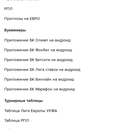
РПЛ
Прогнозы на ЕВРО
Букмекеры
Приложение БК Олимп на андроид
Приложение БК Фонбет на андроид
Приложение БК Бетсити на андроид
Приложение БК Лига ставок на андроид
Приложение БК Винлайн на андроид
Приложение БК Марафон на андроид
Турнирные таблицы
Таблица Лига Европы УЕФА
Таблица РПЛ