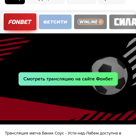
Смотреть трансляцию на сайте Фонбет
Трансляция матча Баник Соус - Усти-над-Лабем доступна в