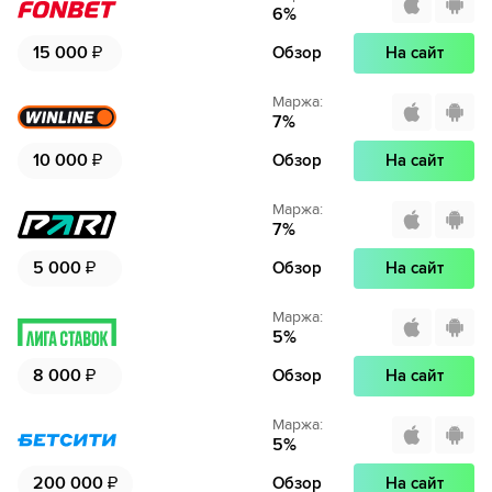
6
%
Введите вашу электронную почту
Перейдите на сайт ОККО ТВ
Далее нажмите на
«Создать учетную запись в
15 000
₽
Обзор
На сайт
НТВ ПЛЮС»
Выберите тариф за 1₽ и нажмите
«Оформить
Нажмите на кнопку
«Оформить подписку»
подписку»
Введите вашу электронную почту
Маржа
:
Далее нажмите на
«Создать учетную запись в
7
%
Введите данные карты и с нее спишется 1₽
ОККО ТВ»
Выберите тариф за 1₽ и нажмите
«Оформить
10 000
₽
Обзор
На сайт
подписку»
Введите вашу электронную почту
Наслаждаемся трансляциями любимых
Введите данные карты и с нее спишется 1₽
матчей в HD качестве в течение 7-и дней всего
Маржа
:
Выберите тариф за 1₽ и нажмите
«Оформить
за 1₽
7
%
подписку»
Наслаждаемся трансляциями любимых
5 000
₽
Обзор
На сайт
Если качество предоставляемых услуг МАТЧ ТВ вас не устроит,
Введите данные карты и с нее спишется 1₽
матчей в HD качестве в течение 7-и дней всего
можете отвязать карту для последующего списания в течение 7
за 1₽
дней.
Маржа
:
Наслаждаемся трансляциями любимых
5
%
Если качество предоставляемых услуг НТВ ПЛЮС вас не устроит,
матчей в HD качестве в течение 7-и дней всего
можете отвязать карту для последующего списания в течение 7
8 000
₽
Обзор
На сайт
за 1₽
дней.
Маржа
:
Если качество предоставляемых услуг ОККО ТВ вас не устроит,
5
%
можете отвязать карту для последующего списания в течение 7
дней.
200 000
₽
Обзор
На сайт