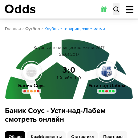
Обзор
Коэффициенты
Статистика
Прогнозы
Главная
Футбол
Клубные товарищеские матчи
Клубные товарищеские матчи 2017
25.01.2017
3:0
1-й тайм
:
1
:
0
Баник Соус
Усти-над-Лабем
Баник Соус - Усти-над-Лабем
смотреть онлайн
Обзор
Коэффициенты
Статистика
Прогнозы