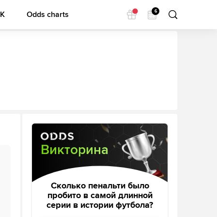
6
БК
Odds charts
Викторина
Сколько пенальти было
пробито в самой длинной
серии в истории футбола?