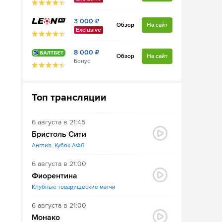
3 000 ₽
Обзор
На сайт
Exclusive
8 000 ₽
Обзор
На сайт
Бонус
Топ трансляции
6 августа в 21:45
Бристоль Сити
Англия. Кубок АФЛ
6 августа в 21:00
Фиорентина
Клубные товарищеские матчи
6 августа в 21:00
Монако