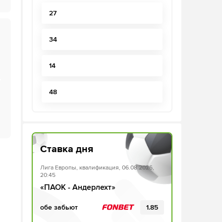
27
34
14
48
Ставка дня
Лига Европы, квалификация, 06.08.2026,
20:45
«ПАОК - Андерлехт»
обе забьют
1.85