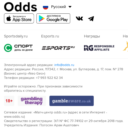
Русский
Sportsdaily.ru
Esports.ru
Награды
На
Электронный адрес редакции:
info@odds.ru
Адрес редакции:
Россия, 117342, г. Москва, ул. Бутлерова, д. 17, пом. № 278
(Бизнес центр «Neo Geo»)
Телефон редакции:
+7 993 922 62 34
Играйте
Играйте осторожно. При признаках зависимости
обратитесь к специалисту.
осторожно!
Сетевое издание:
«Матч-центр odds.ru» (адрес в сети Интернет -
www.odds.ru)
Свидетельство о регистрации:
ЭЛ № ФС 77-74102 от 29 октября 2018 года.
Учредитель Издания:
Погосян Арам Ашотович