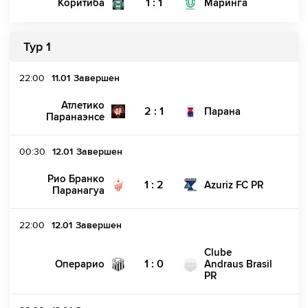
1 : 1
Коритиба
Маринга
Тур 1
22:00
11.01
Завершен
Атлетико
2 : 1
Парана
Паранаэнсе
00:30
12.01
Завершен
Рио Бранко
1 : 2
Azuriz FC PR
Паранагуа
22:00
12.01
Завершен
Clube
1 : 0
Операрио
Andraus Brasil
PR