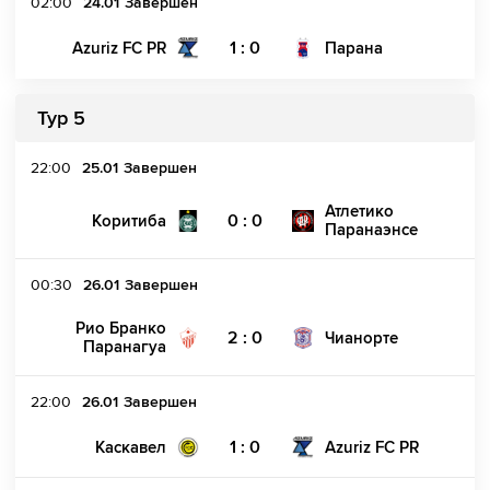
02:00
24.01
Завершен
1 : 0
Azuriz FC PR
Парана
Тур 5
22:00
25.01
Завершен
Атлетико
0 : 0
Коритиба
Паранаэнсе
00:30
26.01
Завершен
Рио Бранко
2 : 0
Чианорте
Паранагуа
22:00
26.01
Завершен
1 : 0
Каскавел
Azuriz FC PR