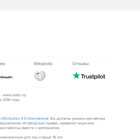
ер
Wikipedia
Отзывы
 - www.odds.ru)
 2018 года.
ttribution 4.0 International
. Вы должны указать имя автора
уведомление об авторских правах, название лицензии,
едоставлены вместе с материалом.
азначенную для лиц старше 18 лет.