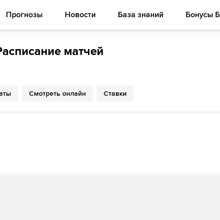
Прогнозы
Новости
База знаний
Бонусы 
Расписание матчей
таты
Смотреть онлайн
Ставки