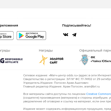
риложения
Подписывайтесь!
аграды
Награды
Официальный парн
Сетевое издание:
«Матч-центр odds.ru» (адрес в сети Интернет
Свидетельство о регистрации:
ЭЛ № ФС 77-74102 от 29 октября
Учредитель Издания:
Погосян Арам Ашотович
Главный редактор Издания:
Арам Погосян, aram@brl.ru
Все материалы сайта доступны по лицензии
Creative Commons A
(создателя) произведения (материала) и стороны атрибуции, 
уведомление об оговорке и ссылку на материал, если они пр
Издание может содержать информационную продукцию, предн