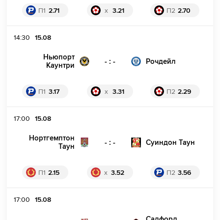
П1
2.71
x
3.21
П2
2.70
14:30
15.08
Ньюпорт
- : -
Рочдейл
Каунтри
П1
3.17
x
3.31
П2
2.29
17:00
15.08
Нортгемптон
- : -
Суиндон Таун
Таун
П1
2.15
x
3.52
П2
3.56
17:00
15.08
Салфорд