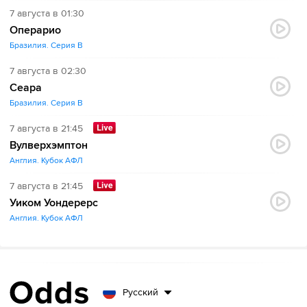
7 августа в 01:30
Операрио
Бразилия. Серия В
7 августа в 02:30
Сеара
Бразилия. Серия В
7 августа в 21:45
Вулверхэмптон
Англия. Кубок АФЛ
7 августа в 21:45
Уиком Уондерерс
Англия. Кубок АФЛ
Русский