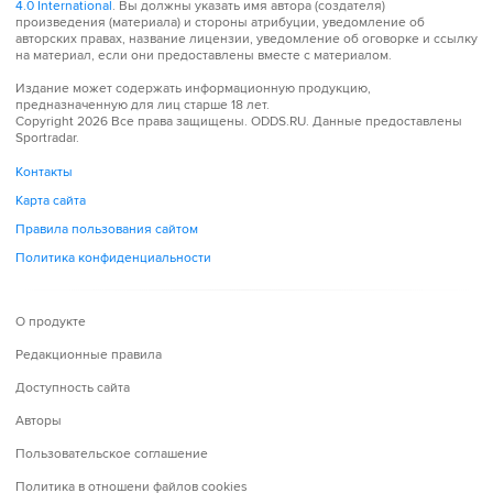
4.0 International
. Вы должны указать имя автора (создателя)
произведения (материала) и стороны атрибуции, уведомление об
авторских правах, название лицензии, уведомление об оговорке и ссылку
на материал, если они предоставлены вместе с материалом.
Издание может содержать информационную продукцию,
предназначенную для лиц старше 18 лет.
Copyright 2026 Все права защищены.
ODDS.RU
. Данные предоставлены
Sportradar.
Контакты
Карта сайта
Правила пользования сайтом
Политика конфиденциальности
О продукте
Редакционные правила
Доступность сайта
Авторы
Пользовательское соглашение
Политика в отношени файлов cookies