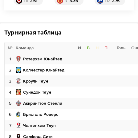
П1
2.61
x
3.36
П2
2.75
Турнирная таблица
№
Команда
И
В
Н
П
Голы
Оч
1
Ротерхэм Юнайтед
2
Колчестер Юнайтед
3
Кроули Таун
4
Суиндон Таун
5
Аккрингтон Стенли
6
Бристоль Роверс
7
Челтенхем Таун
8
Салфорд Сити