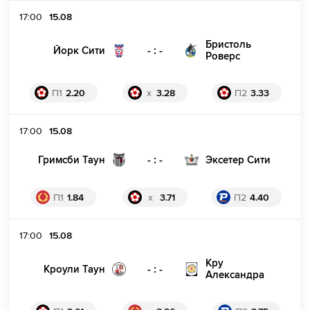
17:00
15.08
Бристоль
- : -
Йорк Сити
Роверс
П1
2.20
x
3.28
П2
3.33
17:00
15.08
- : -
Гримсби Таун
Эксетер Сити
П1
1.84
x
3.71
П2
4.40
17:00
15.08
Кру
- : -
Кроули Таун
Александра