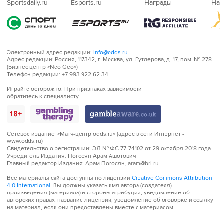
Sportsdaily.ru
Esports.ru
Награды
На
Электронный адрес редакции:
info@odds.ru
Адрес редакции:
Россия, 117342, г. Москва, ул. Бутлерова, д. 17, пом. № 278
(Бизнес центр «Neo Geo»)
Телефон редакции:
+7 993 922 62 34
Играйте
Играйте осторожно. При признаках зависимости
обратитесь к специалисту.
осторожно!
Сетевое издание:
«Матч-центр odds.ru» (адрес в сети Интернет -
www.odds.ru)
Свидетельство о регистрации:
ЭЛ № ФС 77-74102 от 29 октября 2018 года.
Учредитель Издания:
Погосян Арам Ашотович
Главный редактор Издания:
Арам Погосян, aram@brl.ru
Все материалы сайта доступны по лицензии
Creative Commons Attribution
4.0 International
. Вы должны указать имя автора (создателя)
произведения (материала) и стороны атрибуции, уведомление об
авторских правах, название лицензии, уведомление об оговорке и ссылку
на материал, если они предоставлены вместе с материалом.