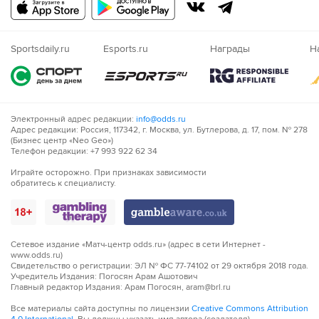
Русский
Казахский
Nigeria
Sportsdaily.ru
Esports.ru
Награды
Н
Электронный адрес редакции:
info@odds.ru
Адрес редакции: Россия, 117342, г. Москва, ул. Бутлерова, д. 17, пом. № 278
(Бизнес центр «Neo Geo»)
Телефон редакции: +7 993 922 62 34
Играйте осторожно. При признаках зависимости
обратитесь к специалисту.
Сетевое издание «Матч-центр odds.ru» (адрес в сети Интернет -
www.odds.ru)
Свидетельство о регистрации: ЭЛ № ФС 77-74102 от 29 октября 2018 года.
Учредитель Издания: Погосян Арам Ашотович
Главный редактор Издания: Арам Погосян, aram@brl.ru
Все материалы сайта доступны по лицензии
Creative Commons Attribution