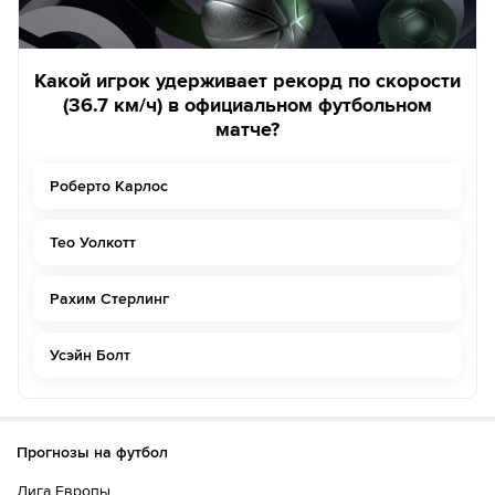
Какой игрок удерживает рекорд по скорости
(36.7 км/ч) в официальном футбольном
матче?
Роберто Карлос
Тео Уолкотт
Рахим Стерлинг
Усэйн Болт
Прогнозы на футбол
Лига Европы