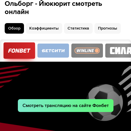
Михал Коваржчик
Ольборг - Йюкюpит смотреть
Miikka Pitkaenen
Шайба!
19
онлайн
Патрик Пуйстола
2-й период
:
0
:
1
Обзор
Коэффициенты
Статистика
Прогнозы
Пекка Йормакка
Шайба!
30
Juhamatti Aaltonen
Смотреть трансляцию на сайте Фонбет