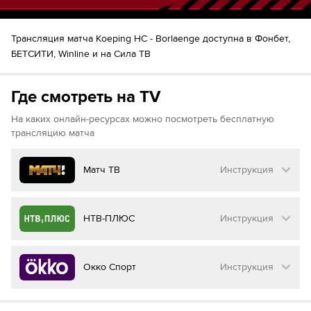
Трансляция матча Koeping HC - Borlaenge доступна в Фонбет,
БЕТСИТИ, Winline и на Сила ТВ
Где смотреть на TV
На каких онлайн-ресурсах можно посмотреть бесплатную
трансляцию матча
Матч ТВ
Инструкция
Как смотреть бесплатно трансляцию матча
НТВ-ПЛЮС
Инструкция
на
Матч ТВ
Инструкция
:
Как смотреть бесплатно трансляцию матча
Окко Спорт
Инструкция
на
НТВ ПЛЮС
Перейдите на сайт МАТЧ ТВ
Инструкция
:
Нажмите на кнопку
«Оформить подписку»
Как смотреть бесплатно трансляцию матча