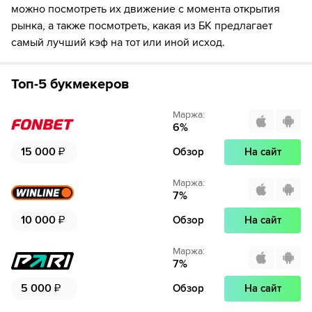
Если качество предоставляемых услуг ОККО ТВ вас не устроит,
можно посмотреть их движение с момента открытия
можете отвязать карту для последующего списания в течение 7
рынка, а также посмотреть, какая из БК предлагает
дней.
самый лучший кэф на тот или иной исход.
Топ-5 букмекеров
Маржа
:
6
%
15 000
₽
Обзор
На сайт
Маржа
:
7
%
10 000
₽
Обзор
На сайт
Маржа
:
7
%
5 000
₽
Обзор
На сайт