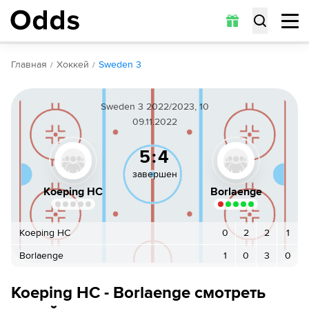
Обзор
Коэффициенты
Статистика
Прогнозы
Главная
Хоккей
Sweden 3
Sweden 3 2022/2023, 10
09.11.2022
5:4
завершен
Koeping HC
Borlaenge
Koeping HC
0
2
2
1
Borlaenge
1
0
3
0
Koeping HC - Borlaenge смотреть