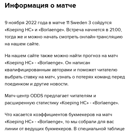
Информация о матче
на
Окко ТВ
Перейдите на сайт НТВ ПЛЮС
Далее нажмите на
«Создать учетную запись в
МАТЧ ТВ»
Инструкция
:
Нажмите на кнопку
«Оформить подписку»
9 ноября 2022 года в матче 11 Sweden 3 сойдутся
Введите вашу электронную почту
Перейдите на сайт ОККО ТВ
Далее нажмите на
«Создать учетную запись в
«Koeping HC» и «Borlaenge». Встреча начнется в 21:00,
НТВ ПЛЮС»
Выберите тариф за 1₽ и нажмите
«Оформить
тогда же и можно начать смотреть онлайн-трансляцию
Нажмите на кнопку
«Оформить подписку»
подписку»
на нашем сайте.
Введите вашу электронную почту
Далее нажмите на
«Создать учетную запись в
Введите данные карты и с нее спишется 1₽
На нашем сайте также можно найти прогноз на матч
ОККО ТВ»
Выберите тариф за 1₽ и нажмите
«Оформить
«Koeping HC» - «Borlaenge». Он написан
подписку»
Введите вашу электронную почту
Наслаждаемся трансляциями любимых
квалифицированным авторами и поможет читателю
Введите данные карты и с нее спишется 1₽
матчей в HD качестве в течение 7-и дней всего
выбрать ставку на матч, узнать о потерях команд перед
Выберите тариф за 1₽ и нажмите
«Оформить
за 1₽
поединком и другие новости.
подписку»
Наслаждаемся трансляциями любимых
Если качество предоставляемых услуг МАТЧ ТВ вас не устроит,
Введите данные карты и с нее спишется 1₽
матчей в HD качестве в течение 7-и дней всего
Матч-центр ODDS предлагает читателям и
можете отвязать карту для последующего списания в течение 7
за 1₽
расширенную статистику «Koeping HC» - «Borlaenge».
дней.
Наслаждаемся трансляциями любимых
Если качество предоставляемых услуг НТВ ПЛЮС вас не устроит,
Что касается коэффициентов букмекеров на матч
матчей в HD качестве в течение 7-и дней всего
можете отвязать карту для последующего списания в течение 7
за 1₽
«Koeping HC» - «Borlaenge», то мы собрали для вас
дней.
линии от ведущих букмекеров. В специальной таблице