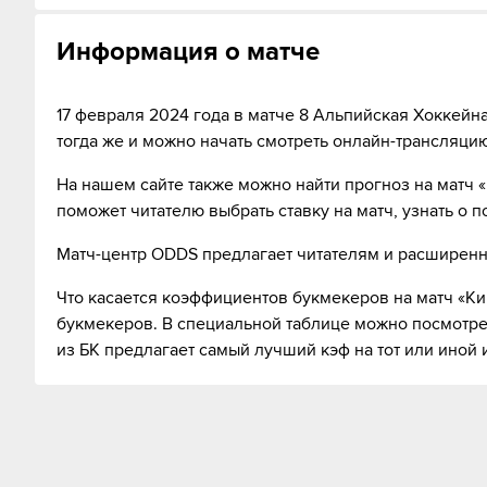
Информация о матче
56
Игрок "Кицбюэль" Rafael Rotter забивает шайбу!
17 февраля 2024 года в матче 8 Альпийская Хоккейна
58
Игрок "Кицбюэль" Waltteri Lehtonen забивает шайб
тогда же и можно начать смотреть онлайн-трансляци
На нашем сайте также можно найти прогноз на матч 
поможет читателю выбрать ставку на матч, узнать о 
Матч-центр ODDS предлагает читателям и расширенну
Что касается коэффициентов букмекеров на матч «Ки
букмекеров. В специальной таблице можно посмотрет
из БК предлагает самый лучший кэф на тот или иной 