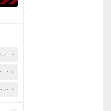
укция
укция
укция