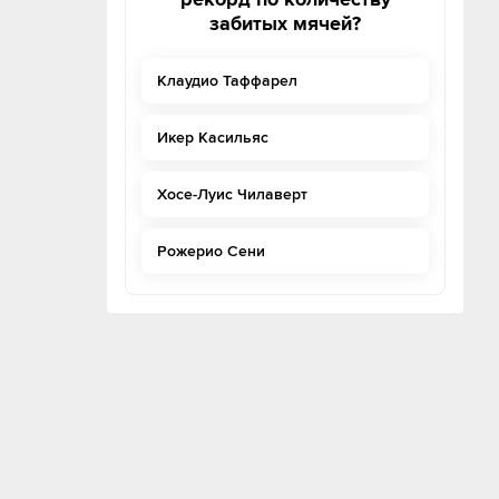
забитых мячей?
Клаудио Таффарел
Икер Касильяс
Хосе-Луис Чилаверт
Рожерио Сени
Хоккей
Таблица КХЛ
Таблица НХЛ