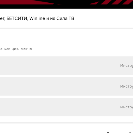
т, БЕТСИТИ, Winline и на Сила ТВ
рансляцию матча
Инстр
 на
Матч ТВ
Инстр
 на
НТВ ПЛЮС
Инстр
 на
Окко ТВ
 МАТЧ ТВ»