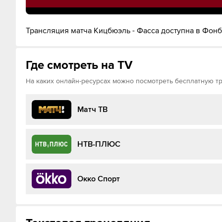
Трансляция матча Кицбюэль - Фасса доступна в Фонбе
Где смотреть на TV
На каких онлайн-ресурсах можно посмотреть бесплатную т
Матч ТВ
Как смотреть бесплатно трансляцию матча
НТВ-ПЛЮС
Инструкция
:
Как смотреть бесплатно трансляцию матча
Перейдите на сайт МАТЧ ТВ
Окко Спорт
Инструкция
:
Нажмите на кнопку
«Оформить подписку»
Как смотреть бесплатно трансляцию матча
Перейдите на сайт НТВ ПЛЮС
Далее нажмите на
«Создать учетную запись в