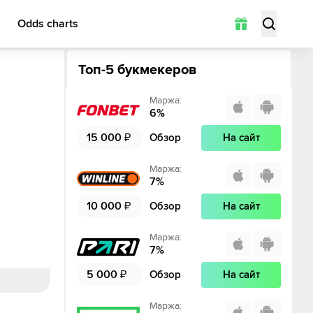
Odds charts
Топ-5 букмекеров
Маржа
:
6
%
15 000
₽
Обзор
На сайт
Маржа
:
7
%
10 000
₽
Обзор
На сайт
Маржа
:
7
%
5 000
₽
Обзор
На сайт
айба!
6
Маржа
: