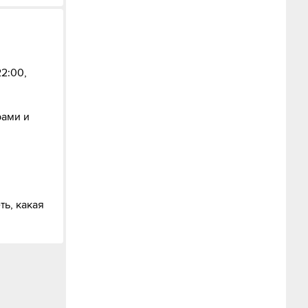
2:00,
рами и
ть, какая