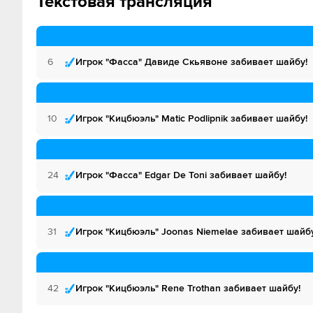
Текстовая трансляция
Инструкция
:
Нажмите на кнопку
«Оформить подписку»
Введите вашу электронную почту
Перейдите на сайт ОККО ТВ
Далее нажмите на
«Создать учетную запись 
Выберите тариф за 1₽ и нажмите
«Оформить по
Нажмите на кнопку
«Оформить подписку»
6
Игрок "Фасса" Давиде Скьявоне забивает шайбу!
Введите вашу электронную почту
Введите данные карты и с нее спишется 1₽
Далее нажмите на
«Создать учетную запись в
Выберите тариф за 1₽ и нажмите
«Оформить по
Наслаждаемся трансляциями любимых матчей в 
Введите вашу электронную почту
Введите данные карты и с нее спишется 1₽
10
Игрок "Кицбюэль" Matic Podlipnik забивает шайбу!
Если качество предоставляемых услуг МАТЧ ТВ вас не устроит, м
Выберите тариф за 1₽ и нажмите
«Оформить по
Наслаждаемся трансляциями любимых матчей в 
Введите данные карты и с нее спишется 1₽
24
Игрок "Фасса" Edgar De Toni забивает шайбу!
Если качество предоставляемых услуг НТВ ПЛЮС вас не устроит,
Наслаждаемся трансляциями любимых матчей в 
Если качество предоставляемых услуг ОККО ТВ вас не устроит, м
31
Игрок "Кицбюэль" Joonas Niemelae забивает шайбу
42
Игрок "Кицбюэль" Rene Trothan забивает шайбу!