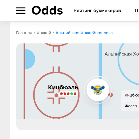
Рейтинг букмекеров
П
Обзор
Коэффициенты
Статистика
Прогнозы
Главная
Хоккей
Альпийская Хоккейная лига
Альпийская Хо
Кицбюэль
Кицбю
Фасса