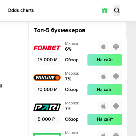
Odds charts
Топ-5 букмекеров
Маржа
:
6
%
15 000
₽
Обзор
На сайт
Маржа
:
7
%
ш
10 000
₽
Обзор
На сайт
Маржа
:
7
%
5 000
₽
Обзор
На сайт
Маржа
: