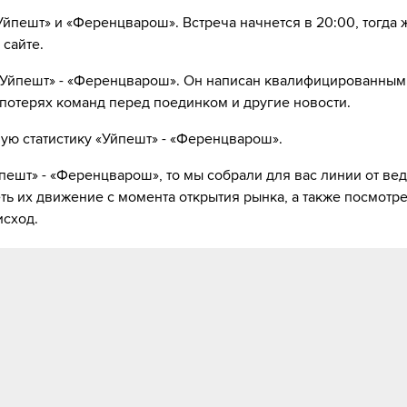
в НТВ ПЛЮС»
дписку»
Уйпешт» и «Ференцварош». Встреча начнется в 20:00, тогда 
сайте.
 «Уйпешт» - «Ференцварош». Он написан квалифицированным
 ОККО ТВ»
дписку»
HD качестве в течение 7-и дней всего за 1₽
о потерях команд перед поединком и другие новости.
ую статистику «Уйпешт» - «Ференцварош».
ожете отвязать карту для последующего списания в течение 7 дней.
дписку»
HD качестве в течение 7-и дней всего за 1₽
пешт» - «Ференцварош», то мы собрали для вас линии от ве
ь их движение с момента открытия рынка, а также посмотре
 можете отвязать карту для последующего списания в течение 7 дней.
исход.
HD качестве в течение 7-и дней всего за 1₽
ожете отвязать карту для последующего списания в течение 7 дней.