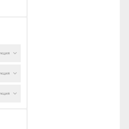
укция
укция
укция