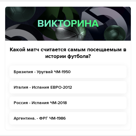
ВИКТОРИНА
ВИКТОРИНА
Какой матч считается самым посещаемым в
истории футбола?
Бразилия - Уругвай ЧМ-1950
Италия - Испания ЕВРО-2012
Россия - Испания ЧМ-2018
Аргентина. - ФРГ ЧМ-1986