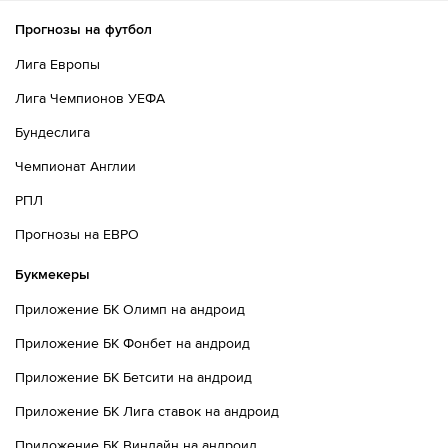
Прогнозы на футбол
Лига Европы
Лига Чемпионов УЕФА
Бундеслига
Чемпионат Англии
РПЛ
Прогнозы на ЕВРО
Букмекеры
Приложение БК Олимп на андроид
Приложение БК Фонбет на андроид
Приложение БК Бетсити на андроид
Приложение БК Лига ставок на андроид
Приложение БК Винлайн на андроид