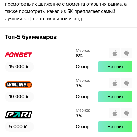
Если качество предоставляемых услуг ОККО ТВ вас не устроит,
посмотреть их движение с момента открытия рынка, а
можете отвязать карту для последующего списания в течение 7
также посмотреть, какая из БК предлагает самый
дней.
лучший кэф на тот или иной исход.
Топ-5 букмекеров
Маржа
:
6
%
15 000
₽
Обзор
На сайт
Маржа
:
7
%
10 000
₽
Обзор
На сайт
Маржа
:
7
%
5 000
₽
Обзор
На сайт