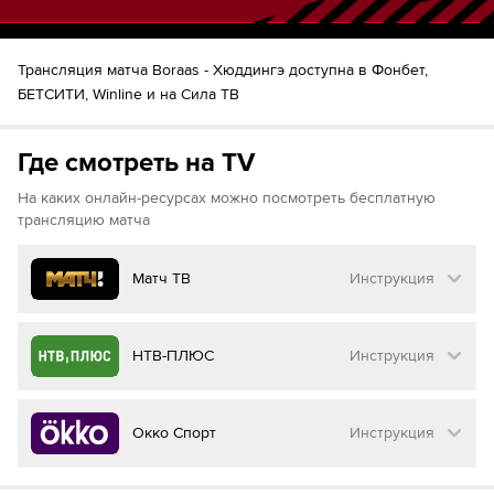
Трансляция матча Boraas - Xюддингэ доступна в Фонбет,
БЕТСИТИ, Winline и на Сила ТВ
Где смотреть на TV
На каких онлайн-ресурсах можно посмотреть бесплатную
трансляцию матча
Матч ТВ
Инструкция
Как смотреть бесплатно трансляцию матча
НТВ-ПЛЮС
Инструкция
на
Матч ТВ
Инструкция
:
Как смотреть бесплатно трансляцию матча
Окко Спорт
Инструкция
на
НТВ ПЛЮС
Перейдите на сайт МАТЧ ТВ
Инструкция
: