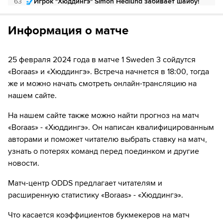
63
Игрок "Xюддингэ" Simon Hedlund забивает шайбу!
Если качество предоставляемых услуг ОККО ТВ вас не устроит,
можете отвязать карту для последующего списания в течение 7
63
ШАЙБА!
дней.
Информация о матче
63
Го-о-ол!
25 февраля 2024 года в матче 1 Sweden 3 сойдутся
«Boraas» и «Xюддингэ». Встреча начнется в 18:00, тогда
же и можно начать смотреть онлайн-трансляцию на
нашем сайте.
На нашем сайте также можно найти прогноз на матч
«Boraas» - «Xюддингэ». Он написан квалифицированным
авторами и поможет читателю выбрать ставку на матч,
узнать о потерях команд перед поединком и другие
новости.
Матч-центр ODDS предлагает читателям и
расширенную статистику «Boraas» - «Xюддингэ».
Что касается коэффициентов букмекеров на матч