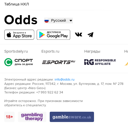
Таблица НХЛ
Русский
Русский
Казахский
Nigeria
Sportsdaily.ru
Esports.ru
Награды
Н
Электронный адрес редакции:
info@odds.ru
Адрес редакции: Россия, 117342, г. Москва, ул. Бутлерова, д. 17, пом. № 278
(Бизнес центр «Neo Geo»)
Телефон редакции: +7 993 922 62 34
Играйте осторожно. При признаках зависимости
обратитесь к специалисту.