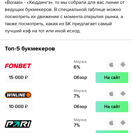
«Boraas» - «Xюддингэ», то мы собрали для вас линии от
ведущих букмекеров. В специальной таблице можно
посмотреть их движение с момента открытия рынка, а
также посмотреть, какая из БК предлагает самый
лучший кэф на тот или иной исход.
Топ-5 букмекеров
Маржа
:
6
%
15 000
₽
Обзор
На сайт
Маржа
:
7
%
10 000
₽
Обзор
На сайт
Маржа
:
7
%