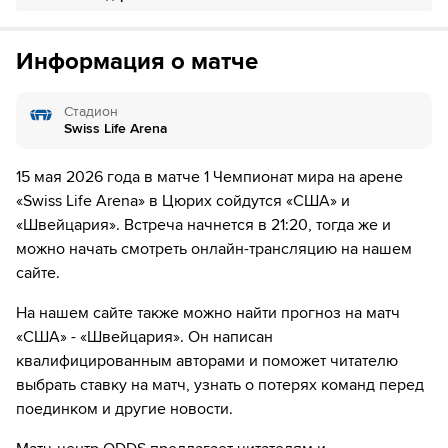
Если качество предоставляемых услуг ОККО ТВ вас не устроит,
можете отвязать карту для последующего списания в течение 7
48:45
ШАЙБА!
дней.
Информация о матче
48:45
Игрок "США" Алекс Стивз забивает шайбу!
Стадион
56:21
ШАЙБА!
Swiss Life Arena
56:21
Игрок "Швейцария" Ken Jaeger забивает шайбу!
15 мая 2026 года в матче 1 Чемпионат мира на арене
«Swiss Life Arena» в Цюрих сойдутся «США» и
59:26
Временное удаление игрока "Швейцария" Денис
Мальгин
«Швейцария». Встреча начнется в 21:20, тогда же и
можно начать смотреть онлайн-трансляцию на нашем
59:26
Временное удаление игрока "США" James Hagens
сайте.
60:00
Временное удаление игрока "Швейцария" Дамьен
На нашем сайте также можно найти прогноз на матч
Риат
«США» - «Швейцария». Он написан
квалифицированным авторами и поможет читателю
60:00
Временное удаление игрока "Швейцария" Янис
выбрать ставку на матч, узнать о потерях команд перед
Жером Мозер
поединком и другие новости.
60:00
Временное удаление игрока "США" Ryan Leonard