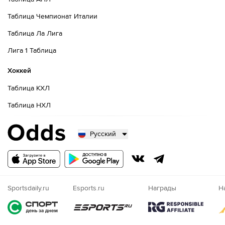
Таблица Чемпионат Италии
Таблица Ла Лига
Лига 1 Таблица
Хоккей
Таблица КХЛ
Таблица НХЛ
Русский
Русский
Казахский
Nigeria
Sportsdaily.ru
Esports.ru
Награды
Н