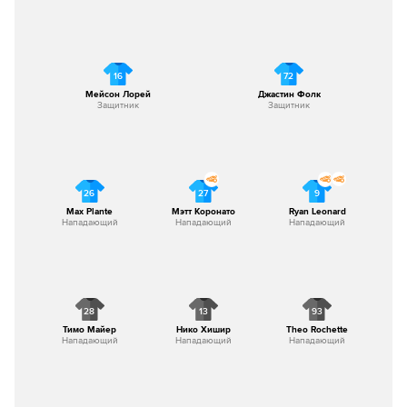
16
72
Мейсон Лорей
Джастин Фолк
Защитник
Защитник
26
27
9
Max Plante
Мэтт Коронато
Ryan Leonard
Нападающий
Нападающий
Нападающий
28
13
93
Тимо Майер
Нико Хишир
Theo Rochette
Нападающий
Нападающий
Нападающий