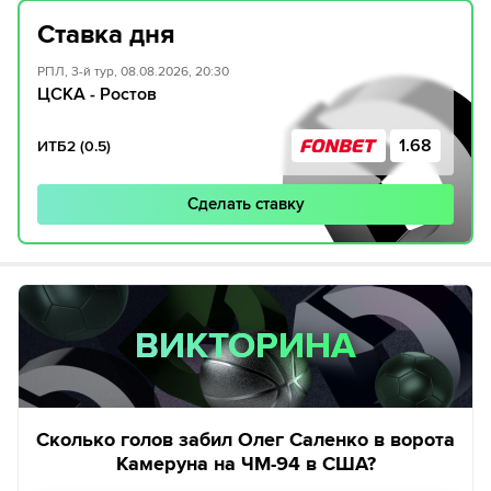
Ставка дня
РПЛ, 3-й тур, 08.08.2026, 20:30
ЦСКА - Ростов
1.68
ИТБ2 (0.5)
Сделать ставку
ВИКТОРИНА
ВИКТОРИНА
Сколько голов забил Олег Саленко в ворота
Камеруна на ЧМ-94 в США?