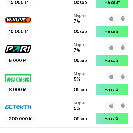
15 000
₽
Обзор
На сайт
Маржа
:
7
%
10 000
₽
Обзор
На сайт
Маржа
:
7
%
5 000
₽
Обзор
На сайт
Маржа
:
5
%
8 000
₽
Обзор
На сайт
Маржа
:
5
%
200 000
₽
Обзор
На сайт