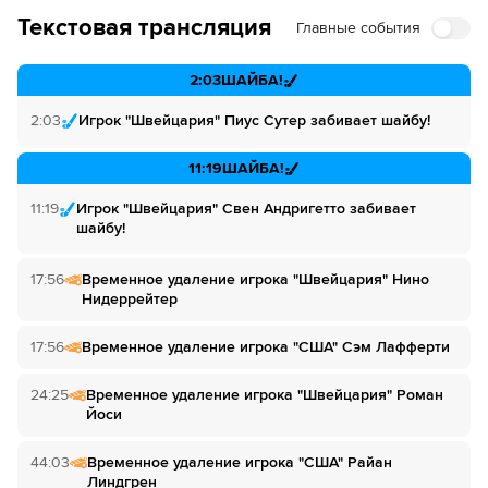
Нажмите на кнопку
«Оформить подписку»
Как смотреть бесплатно трансляцию матча
Текстовая трансляция
Главные события
на
Окко ТВ
Перейдите на сайт НТВ ПЛЮС
Далее нажмите на
«Создать учетную запись в
МАТЧ ТВ»
Инструкция
:
Нажмите на кнопку
«Оформить подписку»
2:03
ШАЙБА!
Введите вашу электронную почту
Перейдите на сайт ОККО ТВ
Далее нажмите на
«Создать учетную запись в
2:03
Игрок "Швейцария" Пиус Сутер забивает шайбу!
НТВ ПЛЮС»
Выберите тариф за 1₽ и нажмите
«Оформить
Нажмите на кнопку
«Оформить подписку»
подписку»
11:19
ШАЙБА!
Введите вашу электронную почту
Далее нажмите на
«Создать учетную запись в
Введите данные карты и с нее спишется 1₽
11:19
Игрок "Швейцария" Свен Андригетто забивает
ОККО ТВ»
Выберите тариф за 1₽ и нажмите
«Оформить
шайбу!
подписку»
Введите вашу электронную почту
Наслаждаемся трансляциями любимых
17:56
Временное удаление игрока "Швейцария" Нино
Введите данные карты и с нее спишется 1₽
матчей в HD качестве в течение 7-и дней всего
Выберите тариф за 1₽ и нажмите
«Оформить
Нидеррейтер
за 1₽
подписку»
Наслаждаемся трансляциями любимых
17:56
Временное удаление игрока "США" Сэм Лафферти
Если качество предоставляемых услуг МАТЧ ТВ вас не устроит,
Введите данные карты и с нее спишется 1₽
матчей в HD качестве в течение 7-и дней всего
можете отвязать карту для последующего списания в течение 7
за 1₽
дней.
24:25
Временное удаление игрока "Швейцария" Роман
Наслаждаемся трансляциями любимых
Йоси
Если качество предоставляемых услуг НТВ ПЛЮС вас не устроит,
матчей в HD качестве в течение 7-и дней всего
можете отвязать карту для последующего списания в течение 7
за 1₽
44:03
Временное удаление игрока "США" Райан
дней.
Линдгрен