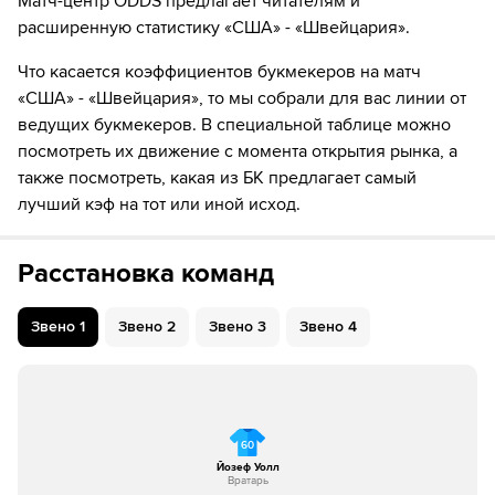
Матч-центр ODDS предлагает читателям и
расширенную статистику «США» - «Швейцария».
60:00
Временное удаление игрока "США" Ryan Leonard
Что касается коэффициентов букмекеров на матч
60:00
Временное удаление игрока "США" Мэтт Коронато
«США» - «Швейцария», то мы собрали для вас линии от
ведущих букмекеров. В специальной таблице можно
посмотреть их движение с момента открытия рынка, а
также посмотреть, какая из БК предлагает самый
лучший кэф на тот или иной исход.
Расстановка команд
Звено
1
Звено
2
Звено
3
Звено
4
60
Йозеф Уолл
Вратарь